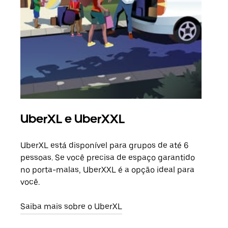
UberXL e UberXXL
Vi
UberXL está disponível para grupos de até 6
Ao c
pessoas. Se você precisa de espaço garantido
sua 
no porta-malas, UberXXL é a opção ideal para
adic
você.
dese
Saiba mais sobre o UberXL
Saib