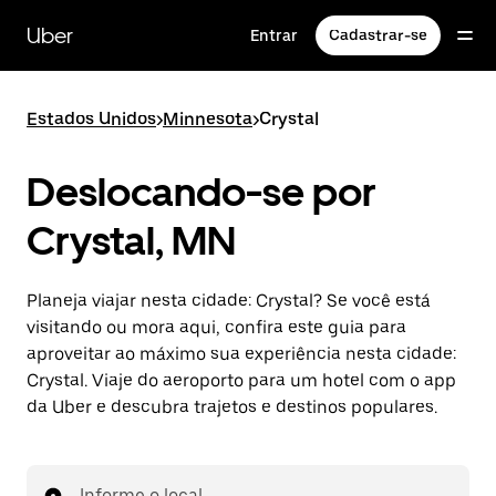
Pular
para
Uber
Entrar
Cadastrar-se
o
conteúdo
principal
Estados Unidos
>
Minnesota
>
Crystal
Deslocando-se por
Crystal, MN
Planeja viajar nesta cidade: Crystal? Se você está
visitando ou mora aqui, confira este guia para
aproveitar ao máximo sua experiência nesta cidade:
Crystal. Viaje do aeroporto para um hotel com o app
da Uber e descubra trajetos e destinos populares.
Informe o local