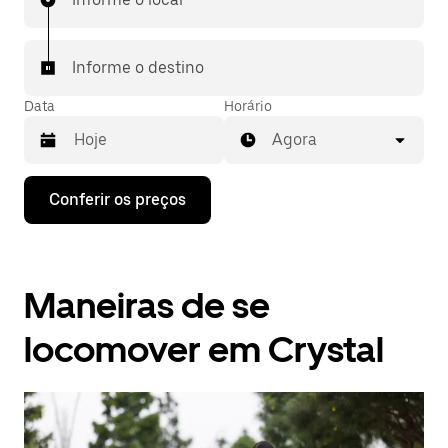
Informe o destino
Data
Horário
Agora
Pressione
Conferir os preços
a
seta
para
baixo
para
Maneiras de se
interagir
com
o
locomover em Crystal
calendário
e
selecionar
uma
data.
Pressione