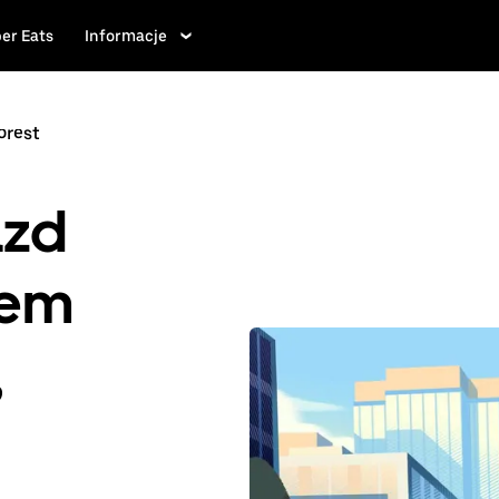
er Eats
Informacje
orest
azd
iem
,