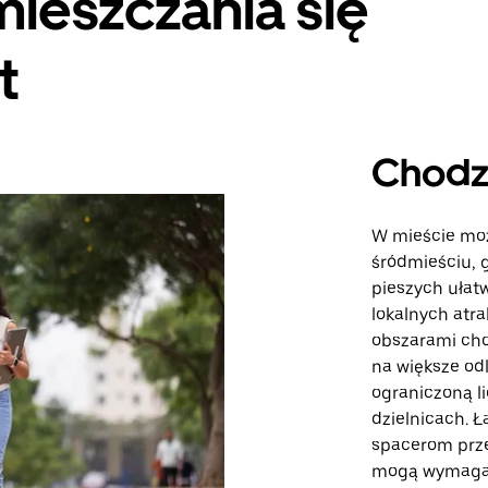
ieszczania się
t
Chodz
W mieście moż
śródmieściu, g
pieszych ułatw
lokalnych atra
obszarami cho
na większe od
ograniczoną li
dzielnicach. Ł
spacerom prze
mogą wymagać