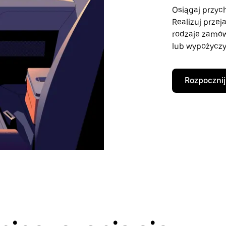
Osiągaj przych
Realizuj przej
rodzaje zamó
lub wypożyczy
Rozpocznij