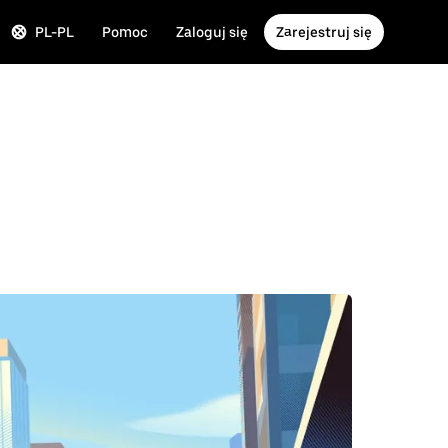
PL-PL
Pomoc
Zaloguj się
Zarejestruj się