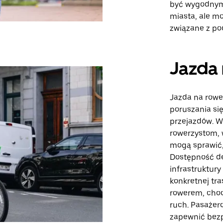
być wygodnym
miasta, ale m
związane z po
Jazda 
Jazda na rowe
poruszania si
przejazdów. W
rowerzystom, w
mogą sprawić,
Dostępność d
infrastruktury
konkretnej tra
rowerem, choc
ruch. Pasażer
zapewnić bezp