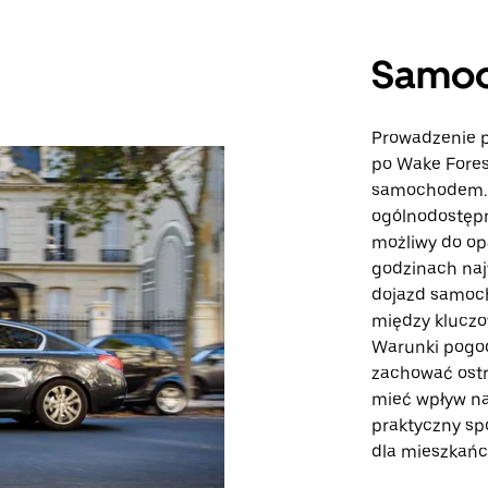
Samo
Prowadzenie p
po Wake Forest
samochodem. D
ogólnodostępn
możliwy do op
godzinach naj
dojazd samoch
między kluczow
Warunki pogod
zachować ostr
mieć wpływ n
praktyczny sp
dla mieszkańcó