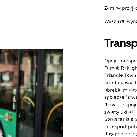
Zamów przejaz
Wyszukaj wyn
Transp
Opcje transpo
Forest-Raleig
Triangle Town 
autobusowe, t
obrębie miast
społeczeństwa
drzwi. Te opcj
zwarty układ 
poruszania si
Transport pu
dotarcie do o