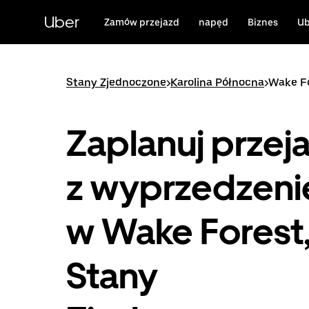
Przejdź
do
Uber
Zamów przejazd
napęd
Biznes
Ub
głównej
zawartości
Stany Zjednoczone
>
Karolina Północna
>
Wake F
Zaplanuj przej
z wyprzedzen
w Wake Forest
Stany