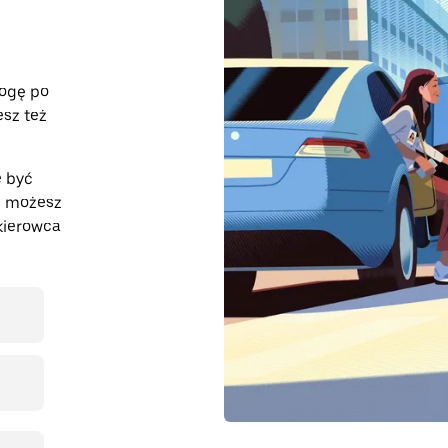
rogę po
esz też
e być
z, możesz
kierowca