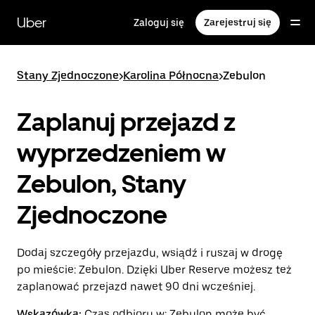
Przejdź
do
Uber
Zaloguj się
Zarejestruj się
głównej
zawartości
Stany Zjednoczone
>
Karolina Północna
>
Zebulon
Zaplanuj przejazd z
wyprzedzeniem w
Zebulon, Stany
Zjednoczone
Dodaj szczegóły przejazdu, wsiądź i ruszaj w drogę
po mieście: Zebulon. Dzięki Uber Reserve możesz też
zaplanować przejazd nawet 90 dni wcześniej.
Wskazówka:
Czas odbioru w: Zebulon może być