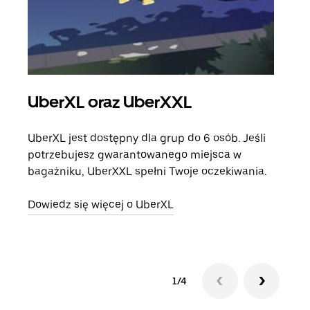
UberXL oraz UberXXL
Pr
UberXL jest dostępny dla grup do 6 osób. Jeśli
Gdy 
potrzebujesz gwarantowanego miejsca w
prze
bagażniku, UberXXL spełni Twoje oczekiwania.
doda
Dowiedz się więcej o UberXL
Dowi
1/4