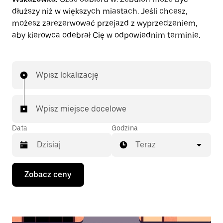
dłuższy niż w większych miastach. Jeśli chcesz,
możesz zarezerwować przejazd z wyprzedzeniem,
aby kierowca odebrał Cię w odpowiednim terminie.
Wpisz lokalizację
Wpisz miejsce docelowe
Data
Godzina
Teraz
Naciśnij
Zobacz ceny
klawisz
strzałki
w dół,
aby
przejść
do