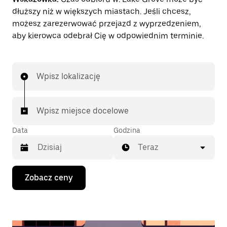
dłuższy niż w większych miastach. Jeśli chcesz,
możesz zarezerwować przejazd z wyprzedzeniem,
aby kierowca odebrał Cię w odpowiednim terminie.
Wpisz lokalizację
Wpisz miejsce docelowe
Data
Godzina
Teraz
Naciśnij
Zobacz ceny
klawisz
strzałki
w dół,
aby
przejść
do