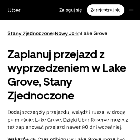
Przejdź
do
Uber
Zaloguj się
Zarejestruj się
głównej
zawartości
Stany Zjednoczone
>
Nowy Jork
>
Lake Grove
Zaplanuj przejazd z
wyprzedzeniem w Lake
Grove, Stany
Zjednoczone
Dodaj szczegóły przejazdu, wsiądź i ruszaj w drogę
po mieście: Lake Grove. Dzięki Uber Reserve możesz
też zaplanować przejazd nawet 90 dni wcześniej.
Wskazówka:
Czas odbioru w: Lake Grove może być