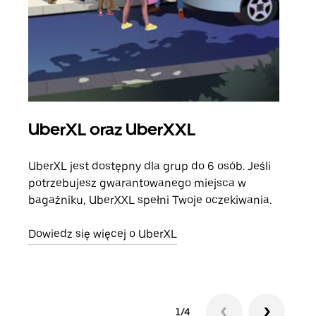
UberXL oraz UberXXL
Pr
UberXL jest dostępny dla grup do 6 osób. Jeśli
Gdy 
potrzebujesz gwarantowanego miejsca w
prze
bagażniku, UberXXL spełni Twoje oczekiwania.
doda
Dowiedz się więcej o UberXL
Dowi
1/4