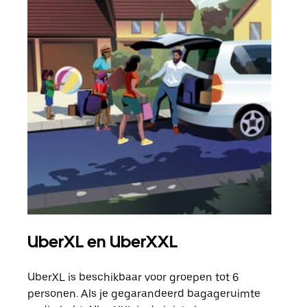
UberXL en UberXXL
Gro
UberXL is beschikbaar voor groepen tot 6
Wann
personen. Als je gegarandeerd bagageruimte
groe