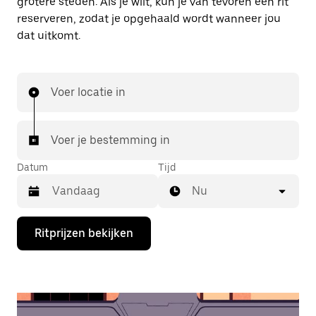
grotere steden. Als je wilt, kun je van tevoren een rit
reserveren, zodat je opgehaald wordt wanneer jou
dat uitkomt.
Voer locatie in
Voer je bestemming in
Datum
Tijd
Nu
Druk
Ritprijzen bekijken
op
de
pijl
omlaag
om
de
agenda