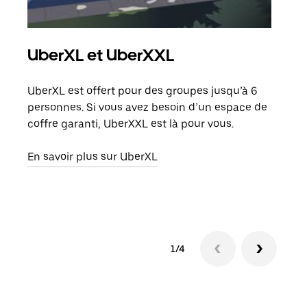
UberXL et UberXXL
Co
UberXL est offert pour des groupes jusqu’à 6
Lors
personnes. Si vous avez besoin d’un espace de
votr
coffre garanti, UberXXL est là pour vous.
ajou
de d
En savoir plus sur UberXL
En s
1/4