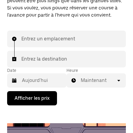
peuvent être plus longs que dans les grandes villes.
Si vous voulez, vous pouvez réserver une course à
l'avance pour partir à l'heure qui vous convient.
Entrez un emplacement
Entrez la destination
Date
Heure
Maintenant
Appuyez
Afficher les prix
sur
la
flèche
vers
le
bas
pour