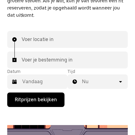
grotere steden. Als je wilt, kun je van tevoren een rit
reserveren, zodat je opgehaald wordt wanneer jou
dat uitkomt.
Voer locatie in
Voer je bestemming in
Datum
Tijd
Nu
Druk
Ritprijzen bekijken
op
de
pijl
omlaag
om
de
agenda