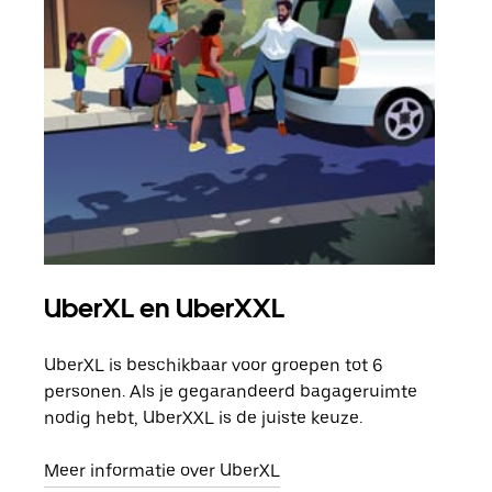
UberXL en UberXXL
Gro
UberXL is beschikbaar voor groepen tot 6
Wann
personen. Als je gegarandeerd bagageruimte
groe
nodig hebt, UberXXL is de juiste keuze.
opha
Meer informatie over UberXL
Lees