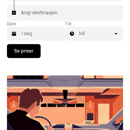
Angi destinasjon
Dato
Tid
Nå
Trykk
Se priser
på
piltast
ned
for
å
åpne
kalenderen
og
velge
en
dato.
Trykk
på
Esc-
knappen