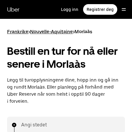
Hopp
til
Uber
Logg inn
Registrer deg
hovedinnholdet
Frankrike
>
Nouvelle-Aquitaine
>
Morlaàs
Bestill en tur for nå eller
senere i Morlaàs
Legg til turopplysningene dine, hopp inn og gå inn
og rundt Morlaàs. Eller planlegg på forhånd med
Uber Reserve når som helst i opptil 90 dager
i forveien.
Angi stedet