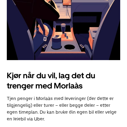
for
å
lukke
kalenderen.
Kjør når du vil, lag det du
trenger med Morlaàs
Tjen penger i Morlaàs med leveringer (der dette er
tilgjengelig) eller turer – eller begge deler – etter
egen timeplan. Du kan bruke din egen bil eller velge
en leiebil via Uber.