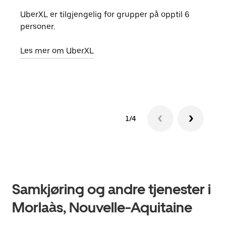
UberXL er tilgjengelig for grupper på opptil 6
Når d
personer.
grup
hent
Les mer om UberXL
Finn
1/4
Samkjøring og andre tjenester i
Morlaàs, Nouvelle-Aquitaine