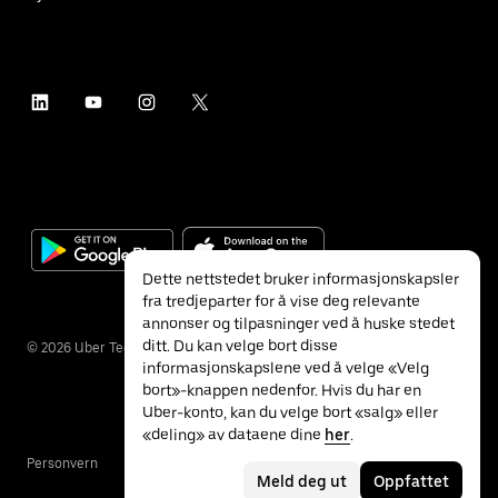
Dette nettstedet bruker informasjonskapsler
fra tredjeparter for å vise deg relevante
annonser og tilpasninger ved å huske stedet
ditt. Du kan velge bort disse
©
2026
Uber Technologies Inc.
informasjonskapslene ved å velge «Velg
bort»-knappen nedenfor. Hvis du har en
Uber-konto, kan du velge bort «salg» eller
«deling» av dataene dine
her
.
Personvern
Tilgjengelighet
Vilkår
Meld deg ut
Oppfattet