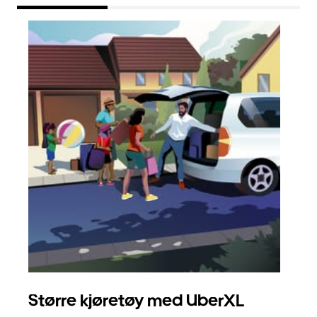
Større kjøretøy med UberXL
Gr