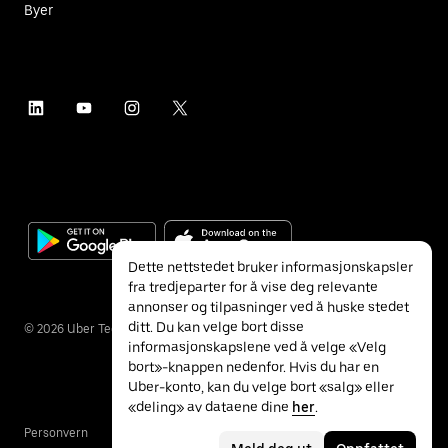
Byer
Dette nettstedet bruker informasjonskapsler
fra tredjeparter for å vise deg relevante
annonser og tilpasninger ved å huske stedet
ditt. Du kan velge bort disse
©
2026
Uber Technologies Inc.
informasjonskapslene ved å velge «Velg
bort»-knappen nedenfor. Hvis du har en
Uber-konto, kan du velge bort «salg» eller
«deling» av dataene dine
her
.
Personvern
Tilgjengelighet
Vilkår