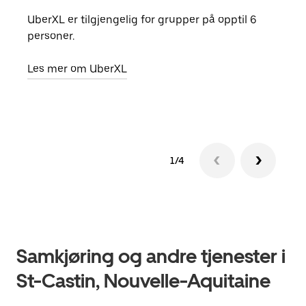
UberXL er tilgjengelig for grupper på opptil 6
Når d
personer.
grup
hent
Les mer om UberXL
Finn
1/4
Samkjøring og andre tjenester i
St-Castin, Nouvelle-Aquitaine