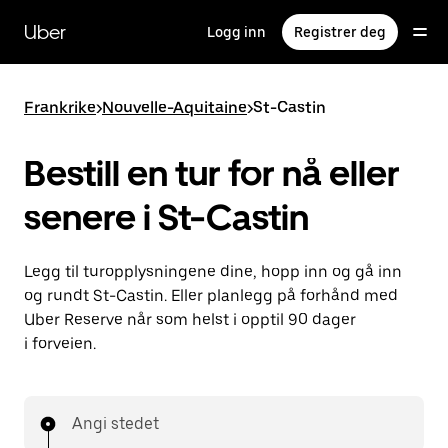
Hopp
til
Uber
Logg inn
Registrer deg
hovedinnholdet
Frankrike
>
Nouvelle-Aquitaine
>
St-Castin
Bestill en tur for nå eller
senere i St-Castin
Legg til turopplysningene dine, hopp inn og gå inn
og rundt St-Castin. Eller planlegg på forhånd med
Uber Reserve når som helst i opptil 90 dager
i forveien.
Angi stedet