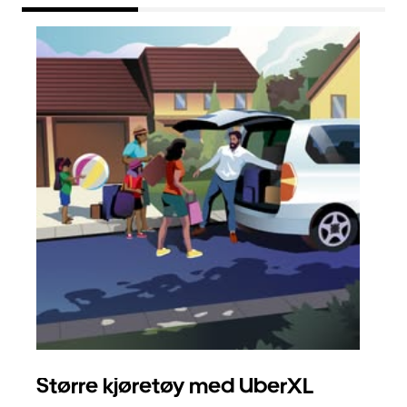
Større kjøretøy med UberXL
Gr