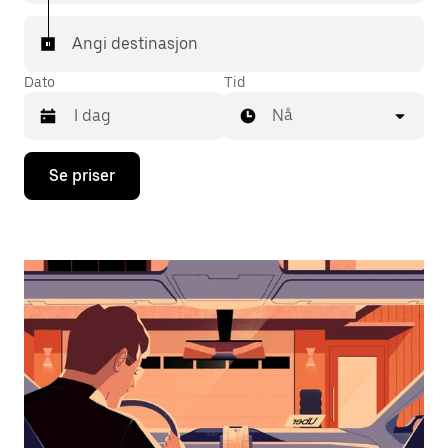
Angi destinasjon
Dato
Tid
Nå
Trykk
Se priser
på
piltast
ned
for
å
åpne
kalenderen
og
velge
en
dato.
Trykk
på
Esc-
knappen