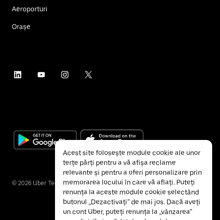
Aeroporturi
Orașe
Acest site folosește module cookie ale unor
terțe părți pentru a vă afișa reclame
relevante și pentru a oferi personalizare prin
memorarea locului în care vă aflați. Puteți
©
2026
Uber Technologies Inc.
renunța la aceste module cookie selectând
butonul „Dezactivați” de mai jos. Dacă aveți
un cont Uber, puteți renunța la „vânzarea”