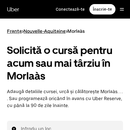
Accesează
direct
Uber
Conectează-te
Înscrie-te
conținutul
principal
Franța
>
Nouvelle-Aquitaine
>
Morlaàs
Solicită o cursă pentru
acum sau mai târziu în
Morlaàs
Adaugă detaliile cursei, urcă și călătorește Morlaàs. . .
. Sau programează oricând în avans cu Uber Reserve,
cu până la 90 de zile înainte.
Introdu un loc