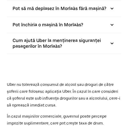
Pot să mă deplasez în Morlaàs fără mașină?
Pot închiria o mașină în Morlaàs?
Cum ajută Uber la menținerea siguranței
pasagerilor în Morlaàs?
Uber nu tolerează consumul de alcool sau droguri de către
șoferii care folosesc aplicația Uber. În cazul în care consideri
că șoferul este sub influența drogurilor sau a alcoolului, cere-i
să oprească imediat cursa.
În cazul mașinilor comerciale, guvernul poate percepe
impozite suplimentare, care pot crește taxa de drum.