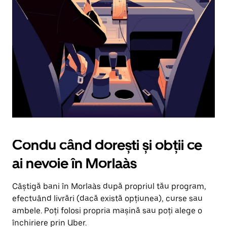
în
jos.
Închide
calendarul
apăsând
pe
butonul
Escape.
Condu când dorești și obții ce
ai nevoie în Morlaàs
Câștigă bani în Morlaàs după propriul tău program,
efectuând livrări (dacă există opțiunea), curse sau
ambele. Poți folosi propria mașină sau poți alege o
închiriere prin Uber.