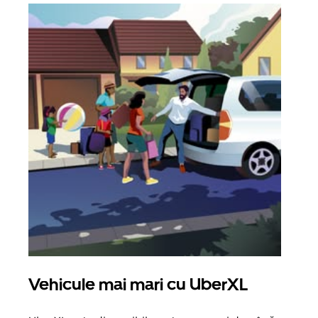
Vehicule mai mari cu UberXL
Căl