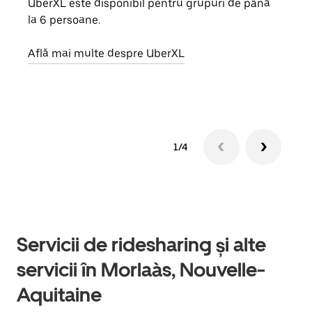
UberXL este disponibil pentru grupuri de până
Când 
la 6 persoane.
de g
prop
Află mai multe despre UberXL
Află
1/4
Servicii de ridesharing și alte
servicii în Morlaàs, Nouvelle-
Aquitaine