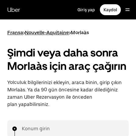
Ana
içeriğe
Uber
Giriş yap
Kaydol
gidin
Fransa
>
Nouvelle-Aquitaine
>
Morlaàs
Şimdi veya daha sonra
Morlaàs için araç çağırın
Yolculuk bilgilerinizi ekleyin, araca binin, girip çıkın
Morlaàs. Ya da 90 gün öncesine kadar dilediğiniz
zaman Uber Rezervasyon ile önceden
plan yapabilirsiniz.
Konum girin