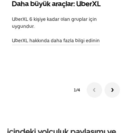
Daha büyük araçlar: UberXL
Gru
UberXL 6 kişiye kadar olan gruplar için
Arkad
uygundur.
yolc
alım 
UberXL hakkında daha fazla bilgi edinin
Grup
edin
1/4
içindeki yolculuk paylaşımı ve