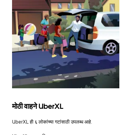
मोठी वाहने UberXL
समू
UberXL ही ६ लोकांच्या गटांसाठी उपलब्ध आहे.
जेव्हा
प्रवास