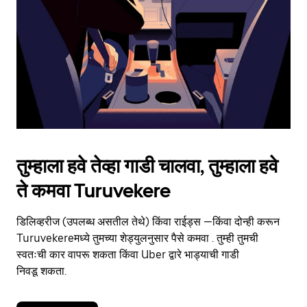
to
close
the
calendar.
तुम्हाला हवे तेव्हा गाडी चालवा, तुम्हाला हवे
ते कमवा Turuvekere
डिलिव्हरीज (उपलब्ध असतील तेथे) किंवा राईड्स —किंवा दोन्ही करून
Turuvekereमध्ये तुमच्या शेड्युलनुसार पैसे कमवा . तुम्ही तुमची
स्वतःची कार वापरू शकता किंवा Uber द्वारे भाड्याची गाडी
निवडू शकता.