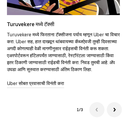
Turuvekere मध्ये टॅक्सी
Tu
Turuvekere मध्ये फिरताना टॅक्सीजना पर्याय म्हणून Uber चा विचार
सा
करा. Uber सह, हात दाखवून थांबवायच्या कॅब्जऐवजी तुम्ही दिवसाच्या
आहे
अगदी कोणत्याही वेळी मागणीनुसार राईड्सची विनंती करू शकता.
कर
एअरपोर्टवरून हॉटेलपर्यंत जाण्यासाठी, रेस्टॉरंटला जाण्यासाठी किंवा
पा
इतर‍ ठिकाणी जाण्यासाठी राईडची विनंती करा. निवड तुमची आहे. ॲप
की
उघडा आणि सुरुवात करण्यासाठी अंतिम ठिकाण लिहा.
वा
Uber सोबत प्रवासाची विनंती करा
Ub
1/3