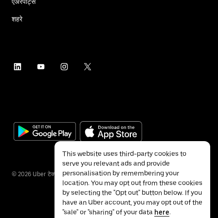
एअरपोर्ट्स
शहरे
This website uses third-party cookies to
serve you relevant ads and provide
personalisation by remembering your
©
2026
Uber टेक्नॉलॉजीज इंक.
location. You may opt out from these cookies
by selecting the "Opt out" button below. If you
have an Uber account, you may opt out of the
"sale" or "sharing" of your data
here
.