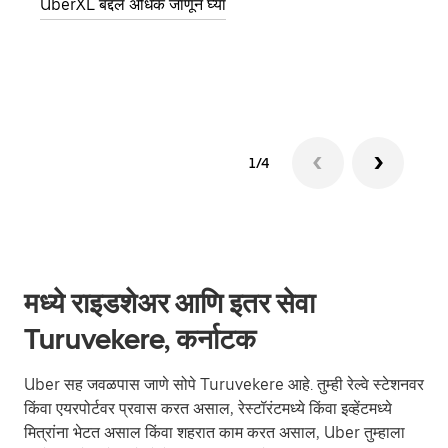
UberXL बद्दल अधिक जाणून घ्या
पिकअप
ग्रुप 
1/4
मध्ये राइडशेअर आणि इतर सेवा
Turuvekere, कर्नाटक
Uber सह जवळपास जाणे सोपे Turuvekere आहे. तुम्ही रेल्वे स्टेशनवर
किंवा एयरपोर्टवर प्रवास करत असाल, रेस्टॉरंटमध्ये किंवा इव्हेंटमध्ये
मित्रांना भेटत असाल किंवा शहरात काम करत असाल, Uber तुम्हाला