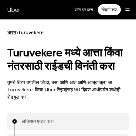
मुख्य
सामग्रीवर
Uber
लॉग इन करा
नोंदणी करा
जा
भारत
>
Turuvekere
Turuvekere मध्ये आत्ता किंवा
नंतरसाठी राईडची विनंती करा
तुमचे ट्रिप तपशील जोडा, बसा आणि आत आणि आजूबाजूला जा
Turuvekere. किंवा Uber रिझर्व्हसह 90 दिवस आधीपर्यंत कधीही
शेड्युल करा.
लोकेशन एन्टर करा