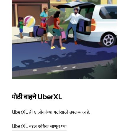
मोठी वाहने UberXL
समू
UberXL ही ६ लोकांच्या गटांसाठी उपलब्ध आहे.
जेव्हा
प्रवास
UberXL बद्दल अधिक जाणून घ्या
पिकअप