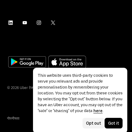
This website uses third-party cookies to
serve you relevant ads and provide
personalisation by remembering your
©
2026
Uber टेक्नॉलॉजीज इंक.
location. You may opt out from these cookies
by selecting the "Opt out" button below. If you
have an Uber account, you may opt out of the
"sale" or "sharing" of your data
here
.
गोपनीयता
ॲक्सेसिबिलिटी
नियम
Opt out
Got it