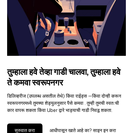
to
close
the
calendar.
तुम्हाला हवे तेव्हा गाडी चालवा, तुम्हाला हवे
ते कमवा स्वरूपनगर
डिलिव्हरीज (उपलब्ध असतील तेथे) किंवा राईड्स —किंवा दोन्ही करून
स्वरूपनगरमध्ये तुमच्या शेड्युलनुसार पैसे कमवा . तुम्ही तुमची स्वतःची
कार वापरू शकता किंवा Uber द्वारे भाड्याची गाडी निवडू शकता.
सुरुवात करा
आधीपासून खाते आहे का? साइन इन करा