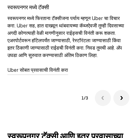
स्वरूपनगर मध्ये टॅक्सी
स्
स्वरूपनगर मध्ये फिरताना टॅक्सीजना पर्याय म्हणून Uber चा विचार
सा
करा. Uber सह, हात दाखवून थांबवायच्या कॅब्जऐवजी तुम्ही दिवसाच्या
आहे
अगदी कोणत्याही वेळी मागणीनुसार राईड्सची विनंती करू शकता.
कर
एअरपोर्टवरून हॉटेलपर्यंत जाण्यासाठी, रेस्टॉरंटला जाण्यासाठी किंवा
पा
इतर‍ ठिकाणी जाण्यासाठी राईडची विनंती करा. निवड तुमची आहे. ॲप
की
उघडा आणि सुरुवात करण्यासाठी अंतिम ठिकाण लिहा.
वाप
Uber सोबत प्रवासाची विनंती करा
Ub
1/3
स्वरूपनगर टॅक्सी आणि इतर प्रवासाच्या