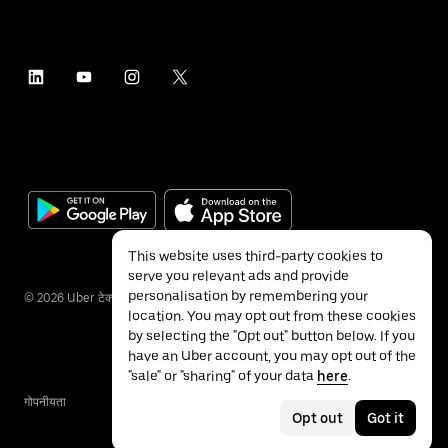
This website uses third-party cookies to
serve you relevant ads and provide
personalisation by remembering your
©
2026
Uber टेक्नॉलॉजीज इंक.
location. You may opt out from these cookies
by selecting the "Opt out" button below. If you
have an Uber account, you may opt out of the
"sale" or "sharing" of your data
here
.
गोपनीयता
ॲक्सेसिबिलिटी
नियम
Opt out
Got it