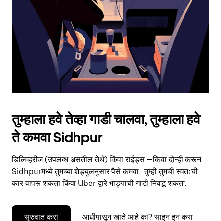
to
close
the
calendar.
तुम्हाला हवे तेव्हा गाडी चालवा, तुम्हाला हवे
ते कमवा Sidhpur
डिलिव्हरीज (उपलब्ध असतील तेथे) किंवा राईड्स —किंवा दोन्ही करून
Sidhpurमध्ये तुमच्या शेड्युलनुसार पैसे कमवा . तुम्ही तुमची स्वतःची
कार वापरू शकता किंवा Uber द्वारे भाड्याची गाडी निवडू शकता.
सुरुवात करा
आधीपासून खाते आहे का? साइन इन करा