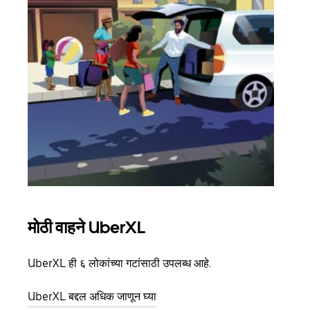
मोठी वाहने UberXL
समू
UberXL ही ६ लोकांच्या गटांसाठी उपलब्ध आहे.
जेव्हा
प्रवास
UberXL बद्दल अधिक जाणून घ्या
पिकअप