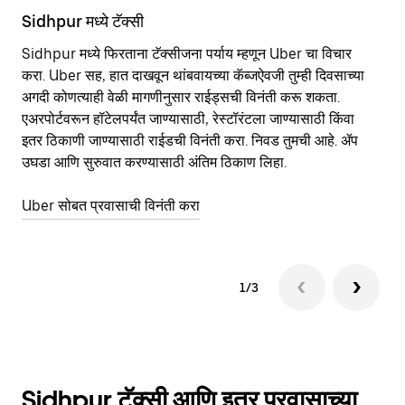
Sidhpur मध्ये टॅक्सी
Si
Sidhpur मध्ये फिरताना टॅक्सीजना पर्याय म्हणून Uber चा विचार
सा
करा. Uber सह, हात दाखवून थांबवायच्या कॅब्जऐवजी तुम्ही दिवसाच्या
आहे
अगदी कोणत्याही वेळी मागणीनुसार राईड्सची विनंती करू शकता.
कर
एअरपोर्टवरून हॉटेलपर्यंत जाण्यासाठी, रेस्टॉरंटला जाण्यासाठी किंवा
पा
इतर‍ ठिकाणी जाण्यासाठी राईडची विनंती करा. निवड तुमची आहे. ॲप
की
उघडा आणि सुरुवात करण्यासाठी अंतिम ठिकाण लिहा.
वा
Uber सोबत प्रवासाची विनंती करा
Ub
1/3
Sidhpur टॅक्सी आणि इतर प्रवासाच्या