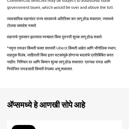
Commercial vehicles may be subject to additional state
government taxes, which would be over and above the toll.
व्यावसायिक वाहनांवर राज्य सरकारचे अतिरिक्त कर लागू होऊ शकतात, ज्यामध्ये
टोलचा समावेश नसतो.
वाहनाचे नुकसान झाल्यास स्वच्छता किंवा दुरुस्ती शुल्क लागू होऊ शकते.
*नमुना रायडर किंमती फक्त सरासरी UberX किंमती आहेत आणि भौगोलिक स्थान,
वाहतूक विलंब, जाहिराती किंवा इतर घटकांमुळे होणाऱ्या बदलांचे प्रतिबिंबित करत
नाहीत. निश्चित दर आणि किमान शुल्क लागू होऊ शकतात. प्रत्यक्ष रायड आणि
नियोजित रायडसाठी किंमती वेगळ्या असू शकतात.
ॲप्समध्ये हे आणखी सोपे आहे