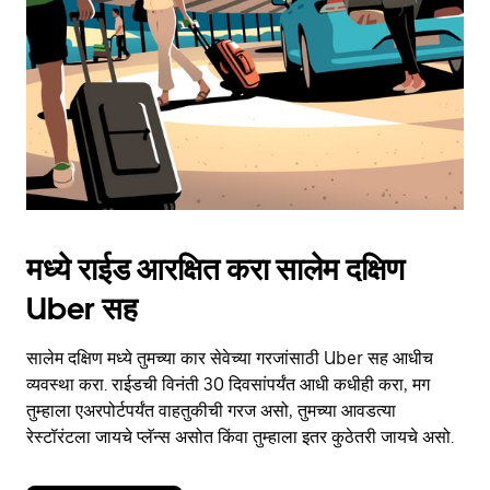
button
to
close
the
calendar.
मध्ये राईड आरक्षित करा सालेम दक्षिण
Uber सह
सालेम दक्षिण मध्ये तुमच्या कार सेवेच्या गरजांसाठी Uber सह आधीच
व्यवस्था करा. राईडची विनंती 30 दिवसांपर्यंत आधी कधीही करा, मग
तुम्हाला एअरपोर्टपर्यंत वाहतुकीची गरज असो, तुमच्या आवडत्या
रेस्टॉरंटला जायचे प्लॅन्स असोत किंवा तुम्हाला इतर कुठेतरी जायचे असो.