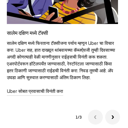
सालेम दक्षिण मध्ये टॅक्सी
सा
सालेम दक्षिण मध्ये फिरताना टॅक्सीजना पर्याय म्हणून Uber चा विचार
सा
करा. Uber सह, हात दाखवून थांबवायच्या कॅब्जऐवजी तुम्ही दिवसाच्या
आहे
अगदी कोणत्याही वेळी मागणीनुसार राईड्सची विनंती करू शकता.
कर
एअरपोर्टवरून हॉटेलपर्यंत जाण्यासाठी, रेस्टॉरंटला जाण्यासाठी किंवा
पा
इतर‍ ठिकाणी जाण्यासाठी राईडची विनंती करा. निवड तुमची आहे. ॲप
की
उघडा आणि सुरुवात करण्यासाठी अंतिम ठिकाण लिहा.
वाप
Uber सोबत प्रवासाची विनंती करा
Ub
1/3