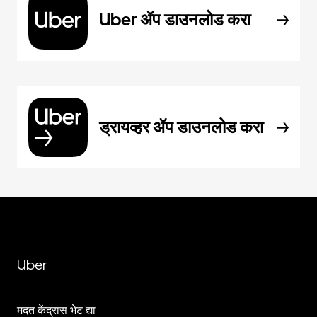
Uber ॲप डाउनलोड करा
ड्रायव्हर ॲप डाउनलोड करा
Uber
मदत केंद्रास भेट द्या