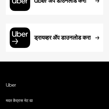
Uber ॲप डाउनलोड करा
ड्रायव्हर ॲप डाउनलोड करा
Uber
मदत केंद्रास भेट द्या