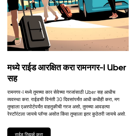
close
the
calendar.
मध्ये राईड आरक्षित करा रामनगर-I Uber
सह
रामनगर-I मध्ये तुमच्या कार सेवेच्या गरजांसाठी Uber सह आधीच
व्यवस्था करा. राईडची विनंती 30 दिवसांपर्यंत आधी कधीही करा, मग
तुम्हाला एअरपोर्टपर्यंत वाहतुकीची गरज असो, तुमच्या आवडत्या
रेस्टॉरंटला जायचे प्लॅन्स असोत किंवा तुम्हाला इतर कुठेतरी जायचे असो.
राईड रिझर्व्ह करा