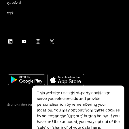
एअरपोर्ट्स
शहरे
This website uses third-party cookies to
serve you relevant ads and provide
personalisation by remembering your
©
2026
Uber टेक्नॉलॉजीज इंक.
location. You may opt out from these cookies
by selecting the "Opt out" button below. If you
have an Uber account, you may opt out of the
"sale" or "sharing" of your data
here
.