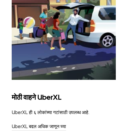
मोठी वाहने UberXL
समू
UberXL ही ६ लोकांच्या गटांसाठी उपलब्ध आहे.
जेव्हा
प्रवास
UberXL बद्दल अधिक जाणून घ्या
पिकअप