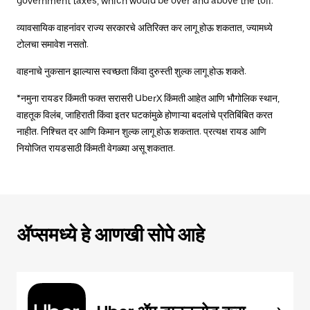
government taxes, which would be over and above the toll.
व्यावसायिक वाहनांवर राज्य सरकारचे अतिरिक्त कर लागू होऊ शकतात, ज्यामध्ये
टोलचा समावेश नसतो.
वाहनाचे नुकसान झाल्यास स्वच्छता किंवा दुरुस्ती शुल्क लागू होऊ शकते.
*नमुना रायडर किंमती फक्त सरासरी UberX किंमती आहेत आणि भौगोलिक स्थान,
वाहतूक विलंब, जाहिराती किंवा इतर घटकांमुळे होणाऱ्या बदलांचे प्रतिबिंबित करत
नाहीत. निश्चित दर आणि किमान शुल्क लागू होऊ शकतात. प्रत्यक्ष रायड आणि
नियोजित रायडसाठी किंमती वेगळ्या असू शकतात.
ॲप्समध्ये हे आणखी सोपे आहे