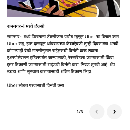
रामनगर-I मध्ये टॅक्सी
रा
रामनगर-I मध्ये फिरताना टॅक्सीजना पर्याय म्हणून Uber चा विचार करा.
सा
Uber सह, हात दाखवून थांबवायच्या कॅब्जऐवजी तुम्ही दिवसाच्या अगदी
आहे
कोणत्याही वेळी मागणीनुसार राईड्सची विनंती करू शकता.
कर
एअरपोर्टवरून हॉटेलपर्यंत जाण्यासाठी, रेस्टॉरंटला जाण्यासाठी किंवा
पा
इतर‍ ठिकाणी जाण्यासाठी राईडची विनंती करा. निवड तुमची आहे. ॲप
की
उघडा आणि सुरुवात करण्यासाठी अंतिम ठिकाण लिहा.
वाप
Uber सोबत प्रवासाची विनंती करा
Ub
1/3