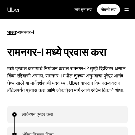
मुख्य
सामग्रीवर
Uber
लॉग इन करा
नोंदणी करा
जा
भारत
>
रामनगर-I
रामनगर-I मध्ये प्रवास करा
मध्ये प्रवास करण्याचे नियोजन कराल रामनगर-I? तुम्ही व्हिजिटर असाल
किंवा रहिवासी असाल, रामनगर-I मधील तुमच्या अनुभवाचा पुरेपूर आनंद
घेण्यासाठी या मार्गदर्शकाची मदत घ्या. Uber वापरून विमानतळावरून
हॉटेलपर्यंत प्रवास करा आणि लोकप्रिय मार्ग आणि अंतिम ठिकाणे शोधा.
लोकेशन एन्टर करा
अंतिम ठिकाण लिहा