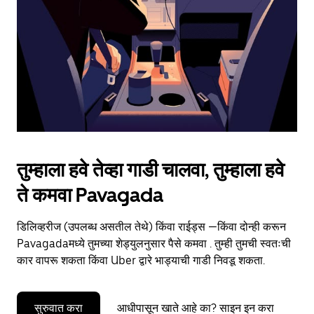
to
close
the
calendar.
तुम्हाला हवे तेव्हा गाडी चालवा, तुम्हाला हवे
ते कमवा Pavagada
डिलिव्हरीज (उपलब्ध असतील तेथे) किंवा राईड्स —किंवा दोन्ही करून
Pavagadaमध्ये तुमच्या शेड्युलनुसार पैसे कमवा . तुम्ही तुमची स्वतःची
कार वापरू शकता किंवा Uber द्वारे भाड्याची गाडी निवडू शकता.
सुरुवात करा
आधीपासून खाते आहे का? साइन इन करा