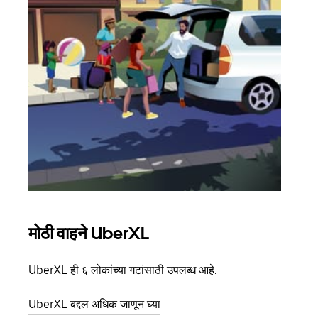
मोठी वाहने UberXL
समू
UberXL ही ६ लोकांच्या गटांसाठी उपलब्ध आहे.
जेव्हा
प्रवास
UberXL बद्दल अधिक जाणून घ्या
पिकअप