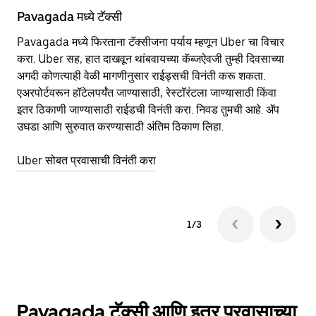
Pavagada मध्ये टॅक्सी
Pa
Pavagada मध्ये फिरताना टॅक्सीजना पर्याय म्हणून Uber चा विचार
सा
करा. Uber सह, हात दाखवून थांबवायच्या कॅब्जऐवजी तुम्ही दिवसाच्या
आहे
अगदी कोणत्याही वेळी मागणीनुसार राईड्सची विनंती करू शकता.
कर
एअरपोर्टवरून हॉटेलपर्यंत जाण्यासाठी, रेस्टॉरंटला जाण्यासाठी किंवा
पा
इतर‍ ठिकाणी जाण्यासाठी राईडची विनंती करा. निवड तुमची आहे. ॲप
की
उघडा आणि सुरुवात करण्यासाठी अंतिम ठिकाण लिहा.
वा
Uber सोबत प्रवासाची विनंती करा
Ub
1/3
Pavagada टॅक्सी आणि इतर प्रवासाच्या