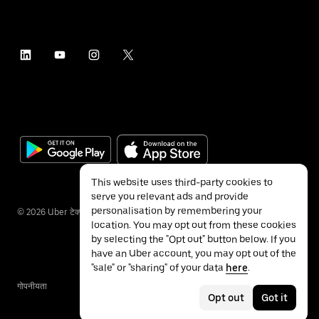
This website uses third-party cookies to
serve you relevant ads and provide
personalisation by remembering your
©
2026
Uber टेक्नॉलॉजीज इंक.
location. You may opt out from these cookies
by selecting the "Opt out" button below. If you
have an Uber account, you may opt out of the
"sale" or "sharing" of your data
here
.
गोपनीयता
ॲक्सेसिबिलिटी
नियम
Opt out
Got it