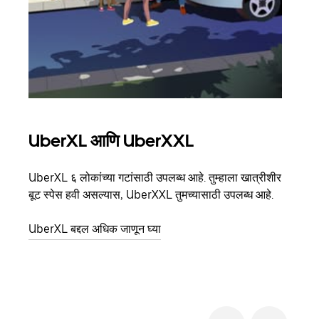
UberXL आणि UberXXL
समू
UberXL ६ लोकांच्या गटांसाठी उपलब्ध आहे. तुम्हाला खात्रीशीर
जेव्हा
बूट स्पेस हवी असल्यास, UberXXL तुमच्यासाठी उपलब्ध आहे.
प्रवास
पिकअप
UberXL बद्दल अधिक जाणून घ्या
ग्रुप 