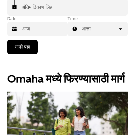
अंतिम ठिकाण लिहा
Date
Time
आत्ता
Press
भाडी पहा
the
down
arrow
key
to
Omaha मध्ये फिरण्यासाठी मार्ग
interact
with
the
calendar
and
select
a
date.
Press
the
escape