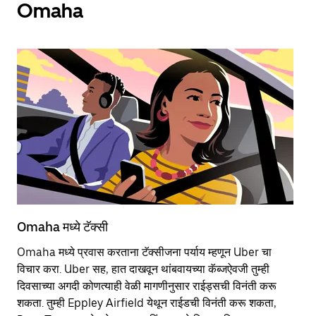
Omaha
Omaha मध्ये टॅक्सी
Om
Omaha मध्ये प्रवास करताना टॅक्सीजना पर्याय म्हणून Uber चा
स्
विचार करा. Uber सह, हात दाखवून थांबवायच्या कॅब्जऐवजी तुम्ही
मा
दिवसाच्या अगदी कोणत्याही वेळी मागणीनुसार राईड्सची विनंती करू
तु
शकता. तुम्ही Eppley Airfield येथून राईडची विनंती करू शकता,