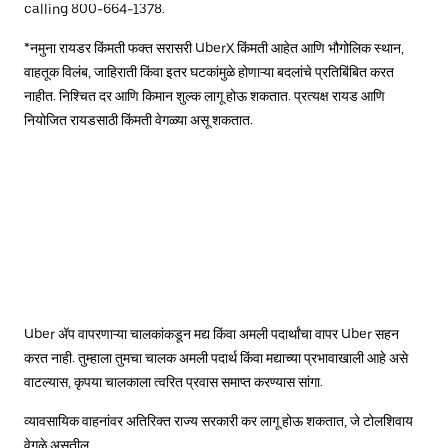
calling 800-664-1378.
*नमुना रायडर किंमती फक्त सरासरी UberX किंमती आहेत आणि भौगोलिक स्थान,
वाहतूक विलंब, जाहिराती किंवा इतर घटकांमुळे होणाऱ्या बदलांचे प्रतिबिंबित करत
नाहीत. निश्चित दर आणि किमान शुल्क लागू होऊ शकतात. प्रत्यक्ष रायड आणि
नियोजित रायडसाठी किंमती वेगळ्या असू शकतात.
Uber अ‍ॅप वापरणाऱ्या चालकांकडून मद्य किंवा अमली पदार्थांचा वापर Uber सहन
करत नाही. तुम्हाला तुमचा चालक अमली पदार्थ किंवा मद्याच्या प्रभावाखाली आहे असे
वाटल्यास, कृपया चालकाला त्वरित प्रवास समाप्त करण्यास सांगा.
व्यावसायिक वाहनांवर अतिरिक्त राज्य सरकारी कर लागू होऊ शकतात, जे टोलशिवाय
वेगळे असतील.