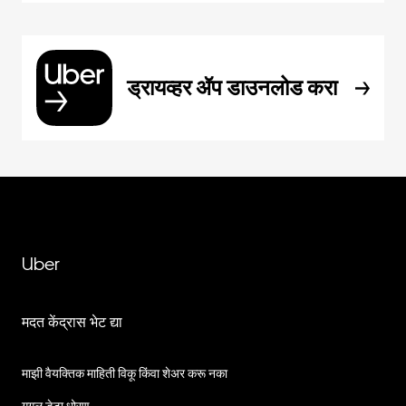
ड्रायव्हर ॲप डाउनलोड करा
Uber
मदत केंद्रास भेट द्या
माझी वैयक्तिक माहिती विकू किंवा शेअर करू नका
गुगल डेटा धोरण