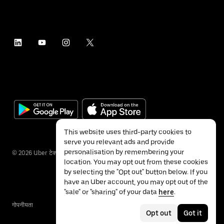
This website uses third-party cookies to
serve you relevant ads and provide
personalisation by remembering your
©
2026
Uber टेक्नॉलॉजीज इंक.
location. You may opt out from these cookies
by selecting the "Opt out" button below. If you
have an Uber account, you may opt out of the
"sale" or "sharing" of your data
here
.
गोपनीयता
ॲक्सेसिबिलिटी
नियम
Opt out
Got it