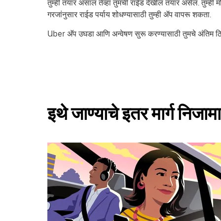
तुम्ही तयार असाल तेव्हा तुमची राईड देखील तयार असेल. तुम्ही
गरजांनुसार राईड पर्याय शोधण्यासाठी तुम्ही ॲप वापरू शकता.
Uber अ‍ॅप उघडा आणि अन्वेषण सुरू करण्यासाठी तुमचे अंतिम 
इथे जाण्याचे इतर मार्ग निजाम