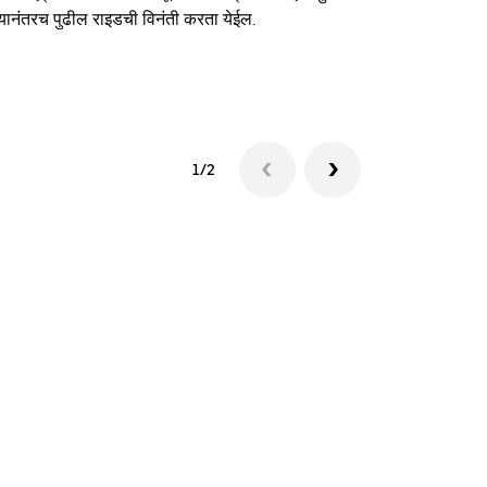
यानंतरच पुढील राइडची विनंती करता येईल.
शटलची उपलब्धत
1/2