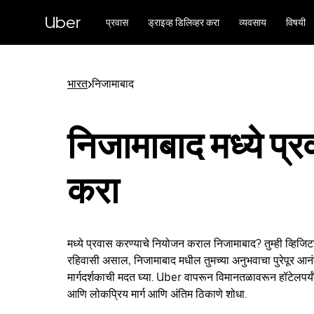
मुख्य
सामग्रीवर
Uber
प्रवास
ड्राइव्ह डिलिव्हर करा
व्यवसाय
विषयी
जा
भारत
>
निजामाबाद
निजामाबाद मध्ये प्
करा
मध्ये प्रवास करण्याचे नियोजन कराल निजामाबाद? तुम्ही व्हिज
रहिवासी असाल, निजामाबाद मधील तुमच्या अनुभवाचा पुरेपूर आनंद
मार्गदर्शकाची मदत घ्या. Uber वापरून विमानतळावरून हॉटेलपर्य
आणि लोकप्रिय मार्ग आणि अंतिम ठिकाणे शोधा.