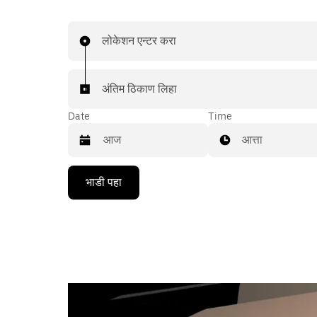
लोकेशन एन्टर करा
अंतिम ठिकाण लिहा
Date
Time
आत्ता
Press
भाडी पहा
the
down
arrow
key
to
interact
with
the
calendar
and
select