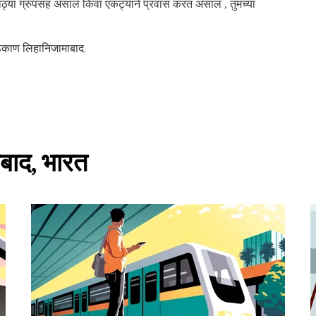
 मोठ्या ग्रुपसह असाल किंवा एकट्याने प्रवास करत असाल , तुमच्या
ठिकाण लिहानिजामाबाद.
ाबाद, भारत