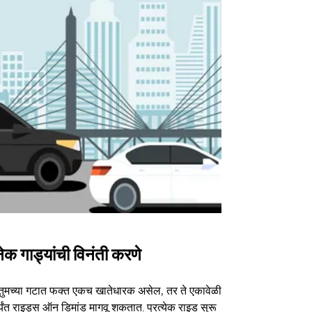
ेक गाड्यांची विनंती करणे
Uber Shu
तुमच्या गटात फक्त एकच खातेधारक असेल, तर ते एकावेळी
आमचा शटल पर्या
्यंत राइड्स ऑन डिमांड मागवू शकतात. प्रत्येक राइड सुरू
ठराविक कार्यक्र