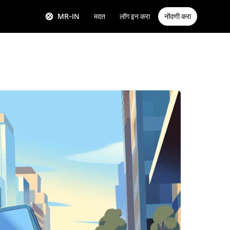
MR-IN
मदत
लॉग इन करा
नोंदणी करा