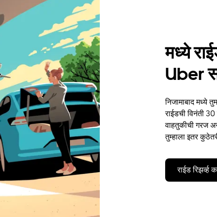
मध्ये रा
Uber 
निजामाबाद मध्ये त
राईडची विनंती 30 द
वाहतुकीची गरज असो
तुम्हाला इतर कुठेत
राईड रिझर्व्ह 