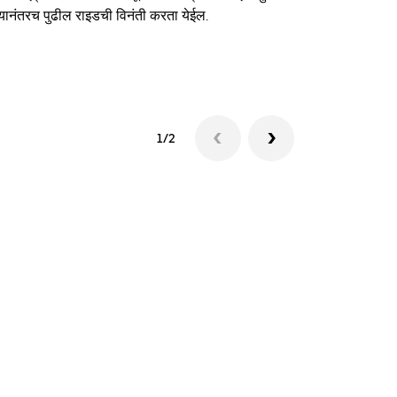
यानंतरच पुढील राइडची विनंती करता येईल.
शटलची उपलब्धत
1/2