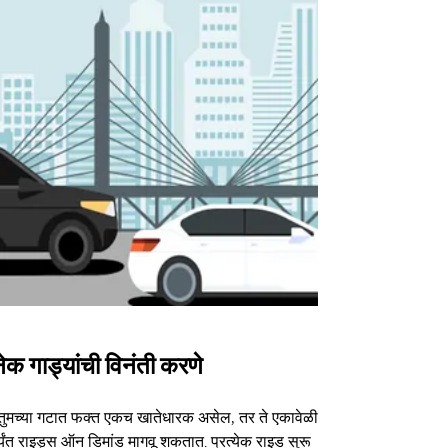
ेक गाड्यांची विनंती करणे
Uber Shu
तुमच्या गटात फक्त एकच खातेधारक असेल, तर ते एकावेळी
आमचा शटल पर्या
्यंत राइड्स ऑन डिमांड मागवू शकतात. प्रत्येक राइड सुरू
ठराविक कार्यक्र