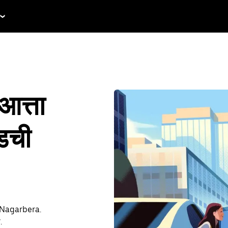
आत्ता
ईडची
ा Nagarbera.
.