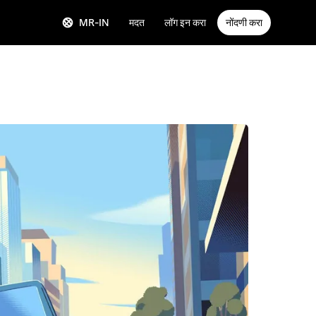
MR-IN
मदत
लॉग इन करा
नोंदणी करा