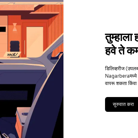
तुम्हाला 
हवे ते
डिलिव्हरीज (उपलब्
Nagarberaमध्ये तुम
वापरू शकता किंवा 
सुरुवात करा