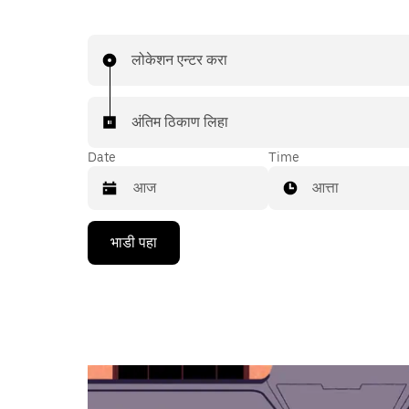
लोकेशन एन्टर करा
अंतिम ठिकाण लिहा
Date
Time
आत्ता
Press
भाडी पहा
the
down
arrow
key
to
interact
with
the
calendar
and