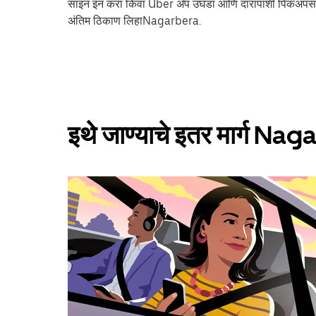
साइन इन करा किंवा Uber अ‍ॅप उघडा आणि दारापाशी पिकअपसा
अंतिम ठिकाण लिहाNagarbera.
इथे जाण्याचे इतर मार्ग Na