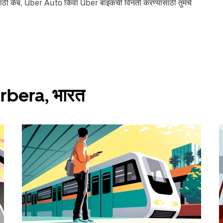
ठी कॅब, Uber Auto किंवा Uber बाइकची विनंती करण्यासाठी तुमचे
garbera, भारत