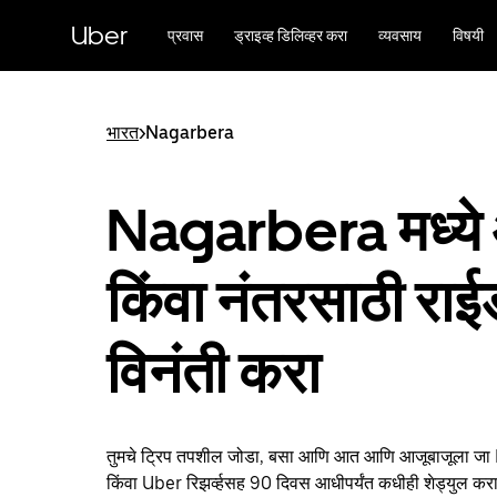
मुख्य
सामग्रीवर
Uber
प्रवास
ड्राइव्ह डिलिव्हर करा
व्यवसाय
विषयी
जा
भारत
>
Nagarbera
Nagarbera मध्ये 
किंवा नंतरसाठी रा
विनंती करा
तुमचे ट्रिप तपशील जोडा, बसा आणि आत आणि आजूबाजूला ज
किंवा Uber रिझर्व्हसह 90 दिवस आधीपर्यंत कधीही शेड्युल करा