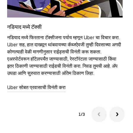
नडियाद मध्ये टॅक्सी
नड
नडियाद मध्ये फिरताना टॅक्सीजना पर्याय म्हणून Uber चा विचार करा.
सा
Uber सह, हात दाखवून थांबवायच्या कॅब्जऐवजी तुम्ही दिवसाच्या अगदी
आहे
कोणत्याही वेळी मागणीनुसार राईड्सची विनंती करू शकता.
कर
एअरपोर्टवरून हॉटेलपर्यंत जाण्यासाठी, रेस्टॉरंटला जाण्यासाठी किंवा
पा
इतर‍ ठिकाणी जाण्यासाठी राईडची विनंती करा. निवड तुमची आहे. ॲप
की
उघडा आणि सुरुवात करण्यासाठी अंतिम ठिकाण लिहा.
वाप
Uber सोबत प्रवासाची विनंती करा
Ub
1/3