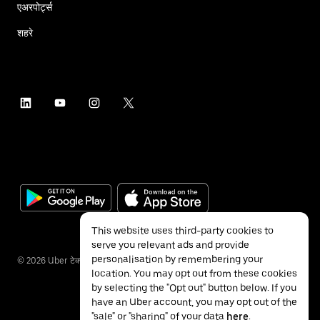
एअरपोर्ट्स
शहरे
This website uses third-party cookies to
serve you relevant ads and provide
personalisation by remembering your
©
2026
Uber टेक्नॉलॉजीज इंक.
location. You may opt out from these cookies
by selecting the "Opt out" button below. If you
have an Uber account, you may opt out of the
"sale" or "sharing" of your data
here
.