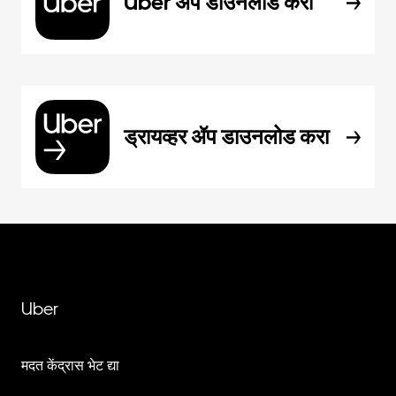
Uber ॲप डाउनलोड करा
ड्रायव्हर ॲप डाउनलोड करा
Uber
मदत केंद्रास भेट द्या