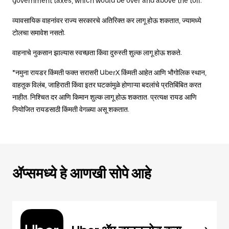
government taxes, which would be over and above the toll.
व्यावसायिक वाहनांवर राज्य सरकारचे अतिरिक्त कर लागू होऊ शकतात, ज्यामध्ये
टोलचा समावेश नसतो.
वाहनाचे नुकसान झाल्यास स्वच्छता किंवा दुरुस्ती शुल्क लागू होऊ शकते.
*नमुना रायडर किंमती फक्त सरासरी UberX किंमती आहेत आणि भौगोलिक स्थान,
वाहतूक विलंब, जाहिराती किंवा इतर घटकांमुळे होणाऱ्या बदलांचे प्रतिबिंबित करत
नाहीत. निश्चित दर आणि किमान शुल्क लागू होऊ शकतात. प्रत्यक्ष रायड आणि
नियोजित रायडसाठी किंमती वेगळ्या असू शकतात.
ॲप्समध्ये हे आणखी सोपे आहे