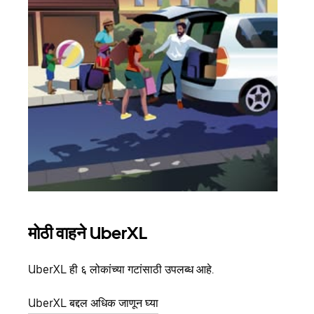
मोठी वाहने UberXL
समू
UberXL ही ६ लोकांच्या गटांसाठी उपलब्ध आहे.
जेव्हा
प्रवास
UberXL बद्दल अधिक जाणून घ्या
पिकअप