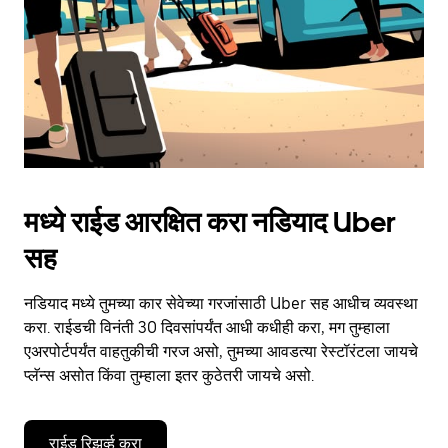
close
the
calendar.
मध्ये राईड आरक्षित करा नडियाद Uber
सह
नडियाद मध्ये तुमच्या कार सेवेच्या गरजांसाठी Uber सह आधीच व्यवस्था
करा. राईडची विनंती 30 दिवसांपर्यंत आधी कधीही करा, मग तुम्हाला
एअरपोर्टपर्यंत वाहतुकीची गरज असो, तुमच्या आवडत्या रेस्टॉरंटला जायचे
प्लॅन्स असोत किंवा तुम्हाला इतर कुठेतरी जायचे असो.
राईड रिझर्व्ह करा