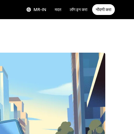
MR-IN
मदत
लॉग इन करा
नोंदणी करा