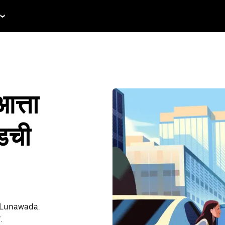
त्ता
ईडची
जा Lunawada.
.