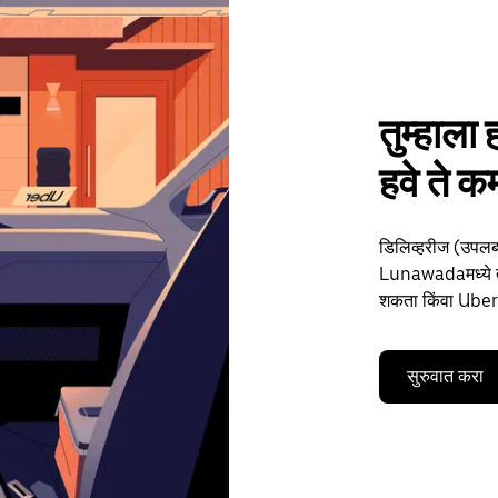
तुम्हाला 
हवे ते
डिलिव्हरीज (उपलब्
Lunawadaमध्ये तुम
शकता किंवा Uber द
सुरुवात करा