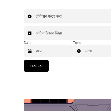
लोकेशन एन्टर करा
अंतिम ठिकाण लिहा
Date
Time
आत्ता
Press
भाडी पहा
the
down
arrow
key
to
interact
with
the
calendar
and