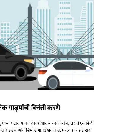
ेक गाड्यांची विनंती करणे
Uber Shu
तुमच्या गटात फक्त एकच खातेधारक असेल, तर ते एकावेळी
आमचा शटल पर्या
्यंत राइड्स ऑन डिमांड मागवू शकतात. प्रत्येक राइड सुरू
ठराविक कार्यक्र