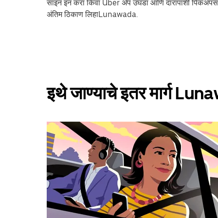
साइन इन करा किंवा Uber अ‍ॅप उघडा आणि दारापाशी पिकअपसा
अंतिम ठिकाण लिहाLunawada.
इथे जाण्याचे इतर मार्ग Lu