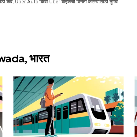
ठी कॅब, Uber Auto किंवा Uber बाइकची विनंती करण्यासाठी तुमचे
nawada, भारत