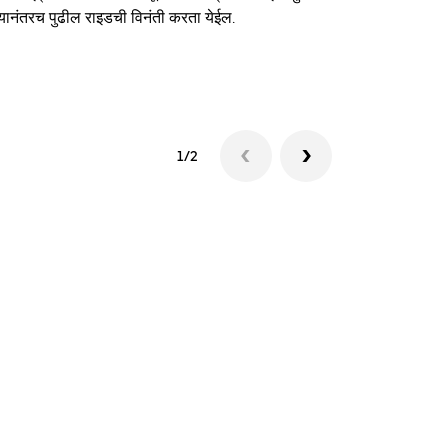
यानंतरच पुढील राइडची विनंती करता येईल.
शटलची उपलब्धत
1/2