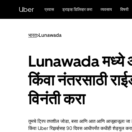
मुख्य
सामग्रीवर
Uber
प्रवास
ड्राइव्ह डिलिव्हर करा
व्यवसाय
विषयी
जा
भारत
>
Lunawada
Lunawada मध्ये आ
किंवा नंतरसाठी रा
विनंती करा
तुमचे ट्रिप तपशील जोडा, बसा आणि आत आणि आजूबाजूला 
किंवा Uber रिझर्व्हसह 90 दिवस आधीपर्यंत कधीही शेड्युल करा