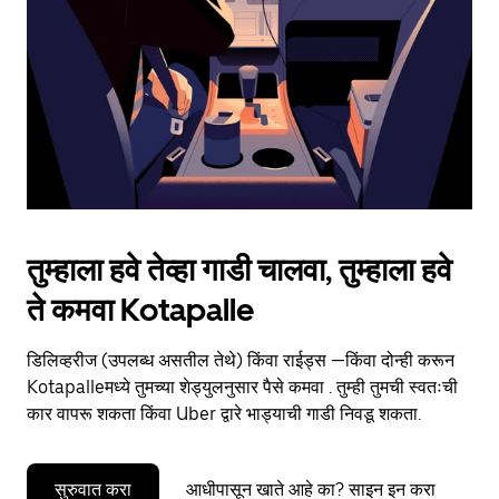
to
close
the
calendar.
तुम्हाला हवे तेव्हा गाडी चालवा, तुम्हाला हवे
ते कमवा Kotapalle
डिलिव्हरीज (उपलब्ध असतील तेथे) किंवा राईड्स —किंवा दोन्ही करून
Kotapalleमध्ये तुमच्या शेड्युलनुसार पैसे कमवा . तुम्ही तुमची स्वतःची
कार वापरू शकता किंवा Uber द्वारे भाड्याची गाडी निवडू शकता.
सुरुवात करा
आधीपासून खाते आहे का? साइन इन करा