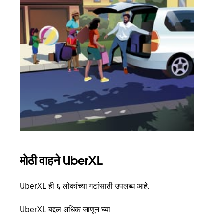
मोठी वाहने UberXL
समू
UberXL ही ६ लोकांच्या गटांसाठी उपलब्ध आहे.
जेव्हा
प्रवास
UberXL बद्दल अधिक जाणून घ्या
पिकअप