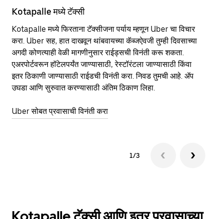
Kotapalle मध्ये टॅक्सी
Ko
Kotapalle मध्ये फिरताना टॅक्सीजना पर्याय म्हणून Uber चा विचार
सा
करा. Uber सह, हात दाखवून थांबवायच्या कॅब्जऐवजी तुम्ही दिवसाच्या
आहे
अगदी कोणत्याही वेळी मागणीनुसार राईड्सची विनंती करू शकता.
कर
एअरपोर्टवरून हॉटेलपर्यंत जाण्यासाठी, रेस्टॉरंटला जाण्यासाठी किंवा
पा
इतर‍ ठिकाणी जाण्यासाठी राईडची विनंती करा. निवड तुमची आहे. ॲप
की
उघडा आणि सुरुवात करण्यासाठी अंतिम ठिकाण लिहा.
वा
Uber सोबत प्रवासाची विनंती करा
Ub
1/3
Kotapalle टॅक्सी आणि इतर प्रवासाच्या