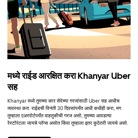
button
to
close
the
calendar.
मध्ये राईड आरक्षित करा Khanyar Uber
सह
Khanyar मध्ये तुमच्या कार सेवेच्या गरजांसाठी Uber सह आधीच
व्यवस्था करा. राईडची विनंती 30 दिवसांपर्यंत आधी कधीही करा, मग
तुम्हाला एअरपोर्टपर्यंत वाहतुकीची गरज असो, तुमच्या आवडत्या
रेस्टॉरंटला जायचे प्लॅन्स असोत किंवा तुम्हाला इतर कुठेतरी जायचे असो.