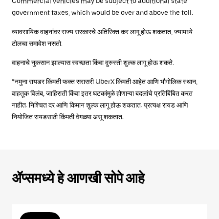
Commercial vehicles may be subject to additional state
government taxes, which would be over and above the toll.
व्यावसायिक वाहनांवर राज्य सरकारचे अतिरिक्त कर लागू होऊ शकतात, ज्यामध्ये
टोलचा समावेश नसतो.
वाहनाचे नुकसान झाल्यास स्वच्छता किंवा दुरुस्ती शुल्क लागू होऊ शकते.
*नमुना रायडर किंमती फक्त सरासरी UberX किंमती आहेत आणि भौगोलिक स्थान,
वाहतूक विलंब, जाहिराती किंवा इतर घटकांमुळे होणाऱ्या बदलांचे प्रतिबिंबित करत
नाहीत. निश्चित दर आणि किमान शुल्क लागू होऊ शकतात. प्रत्यक्ष रायड आणि
नियोजित रायडसाठी किंमती वेगळ्या असू शकतात.
ॲप्समध्ये हे आणखी सोपे आहे