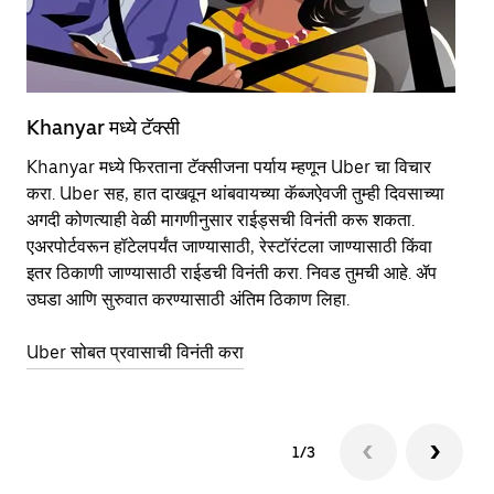
Khanyar मध्ये टॅक्सी
Kh
Khanyar मध्ये फिरताना टॅक्सीजना पर्याय म्हणून Uber चा विचार
सा
करा. Uber सह, हात दाखवून थांबवायच्या कॅब्जऐवजी तुम्ही दिवसाच्या
आहे
अगदी कोणत्याही वेळी मागणीनुसार राईड्सची विनंती करू शकता.
कर
एअरपोर्टवरून हॉटेलपर्यंत जाण्यासाठी, रेस्टॉरंटला जाण्यासाठी किंवा
पा
इतर‍ ठिकाणी जाण्यासाठी राईडची विनंती करा. निवड तुमची आहे. ॲप
की
उघडा आणि सुरुवात करण्यासाठी अंतिम ठिकाण लिहा.
वा
Uber सोबत प्रवासाची विनंती करा
Ub
1/3