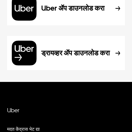
Uber ॲप डाउनलोड करा
ड्रायव्हर ॲप डाउनलोड करा
Uber
मदत केंद्रास भेट द्या