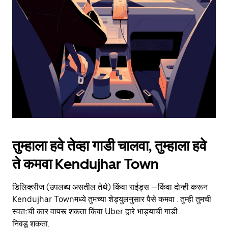
the
escape
button
to
close
the
calendar.
तुम्हाला हवे तेव्हा गाडी चालवा, तुम्हाला हवे
ते कमवा Kendujhar Town
डिलिव्हरीज (उपलब्ध असतील तेथे) किंवा राईड्स —किंवा दोन्ही करून
Kendujhar Townमध्ये तुमच्या शेड्युलनुसार पैसे कमवा . तुम्ही तुमची
स्वतःची कार वापरू शकता किंवा Uber द्वारे भाड्याची गाडी
निवडू शकता.