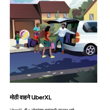
मोठी वाहने UberXL
समू