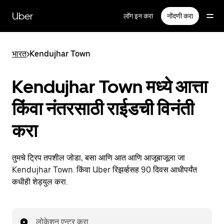
मुख्य
सामग्रीवर
Uber
लॉग इन करा
नोंदणी करा
जा
भारत
>
Kendujhar Town
Kendujhar Town मध्ये आत्ता
किंवा नंतरसाठी राईडची विनंती
करा
तुमचे ट्रिप तपशील जोडा, बसा आणि आत आणि आजूबाजूला जा
Kendujhar Town. किंवा Uber रिझर्व्हसह 90 दिवस आधीपर्यंत
कधीही शेड्युल करा.
लोकेशन एन्टर करा