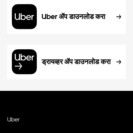
Uber ॲप डाउनलोड करा
ड्रायव्हर ॲप डाउनलोड करा
Uber