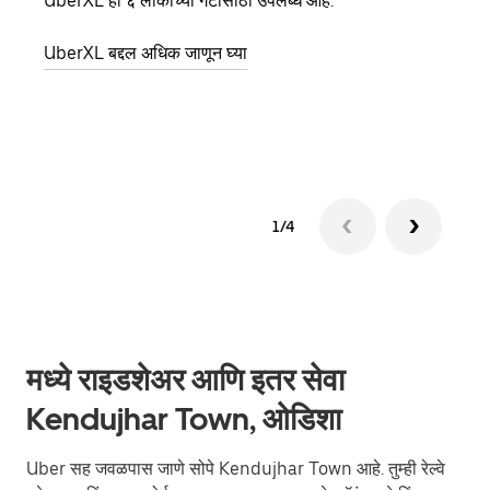
UberXL ही ६ लोकांच्या गटांसाठी उपलब्ध आहे.
जेव्हा
प्रवास
UberXL बद्दल अधिक जाणून घ्या
पिकअप
ग्रुप 
1/4
मध्ये राइडशेअर आणि इतर सेवा
Kendujhar Town, ओडिशा
Uber सह जवळपास जाणे सोपे Kendujhar Town आहे. तुम्ही रेल्वे