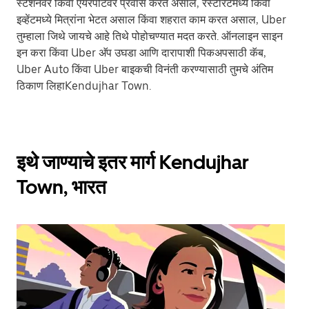
स्टेशनवर किंवा एयरपोर्टवर प्रवास करत असाल, रेस्टॉरंटमध्ये किंवा
इव्हेंटमध्ये मित्रांना भेटत असाल किंवा शहरात काम करत असाल, Uber
तुम्हाला जिथे जायचे आहे तिथे पोहोचण्यात मदत करते. ऑनलाइन साइन
इन करा किंवा Uber अ‍ॅप उघडा आणि दारापाशी पिकअपसाठी कॅब,
Uber Auto किंवा Uber बाइकची विनंती करण्यासाठी तुमचे अंतिम
ठिकाण लिहाKendujhar Town.
इथे जाण्याचे इतर मार्ग Kendujhar
Town, भारत