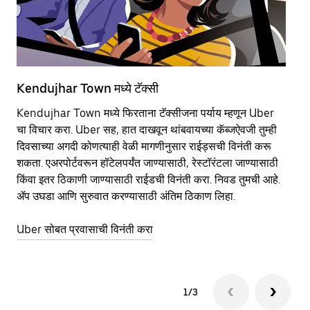
Kendujhar Town मध्ये टॅक्सी
Ke
Kendujhar Town मध्ये फिरताना टॅक्सीजना पर्याय म्हणून Uber
सा
चा विचार करा. Uber सह, हात दाखवून थांबवायच्या कॅब्जऐवजी तुम्ही
आहे
दिवसाच्या अगदी कोणत्याही वेळी मागणीनुसार राईड्सची विनंती करू
कर
शकता. एअरपोर्टवरून हॉटेलपर्यंत जाण्यासाठी, रेस्टॉरंटला जाण्यासाठी
पा
किंवा इतर‍ ठिकाणी जाण्यासाठी राईडची विनंती करा. निवड तुमची आहे.
की
ॲप उघडा आणि सुरुवात करण्यासाठी अंतिम ठिकाण लिहा.
वा
Uber सोबत प्रवासाची विनंती करा
Ub
1/3