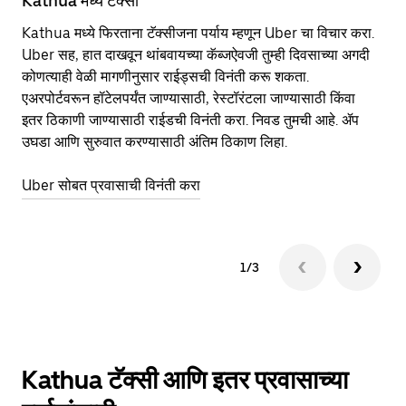
Kathua मध्ये टॅक्सी
Ka
Kathua मध्ये फिरताना टॅक्सीजना पर्याय म्हणून Uber चा विचार करा.
सा
Uber सह, हात दाखवून थांबवायच्या कॅब्जऐवजी तुम्ही दिवसाच्या अगदी
आहे
कोणत्याही वेळी मागणीनुसार राईड्सची विनंती करू शकता.
कर
एअरपोर्टवरून हॉटेलपर्यंत जाण्यासाठी, रेस्टॉरंटला जाण्यासाठी किंवा
पा
इतर‍ ठिकाणी जाण्यासाठी राईडची विनंती करा. निवड तुमची आहे. ॲप
की
उघडा आणि सुरुवात करण्यासाठी अंतिम ठिकाण लिहा.
वा
Uber सोबत प्रवासाची विनंती करा
Ub
1/3
Kathua टॅक्सी आणि इतर प्रवासाच्या