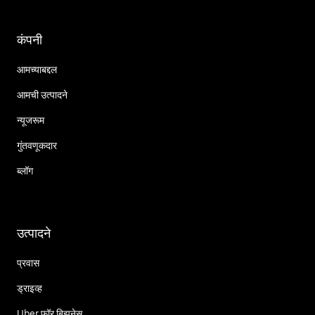
कंपनी
आमच्याबद्दल
आमची उत्पादने
न्यूजरूम
गुंतवणूकदार
ब्लॉग
उत्पादने
प्रवास
ड्राइव्ह
Uber फॉर बिझनेस