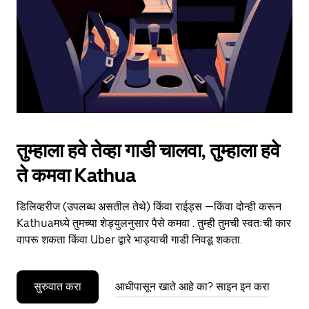
close
the
calendar.
तुम्हाला हवे तेव्हा गाडी चालवा, तुम्हाला हवे
ते कमवा Kathua
डिलिव्हरीज (उपलब्ध असतील तेथे) किंवा राईड्स —किंवा दोन्ही करून
Kathuaमध्ये तुमच्या शेड्युलनुसार पैसे कमवा . तुम्ही तुमची स्वतःची कार
वापरू शकता किंवा Uber द्वारे भाड्याची गाडी निवडू शकता.
सुरुवात करा
आधीपासून खाते आहे का? साइन इन करा