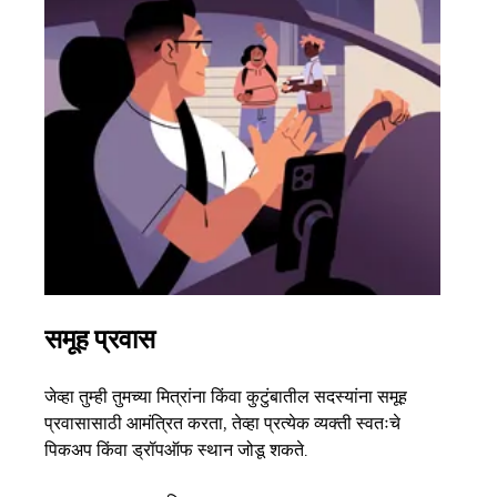
समूह प्रवास
अने
जेव्हा तुम्ही तुमच्या मित्रांना किंवा कुटुंबातील सदस्यांना समूह
जर तु
प्रवासासाठी आमंत्रित करता, तेव्हा प्रत्येक व्यक्ती स्वतःचे
पर्यं
पिकअप किंवा ड्रॉपऑफ स्थान जोडू शकते.
झाल्य