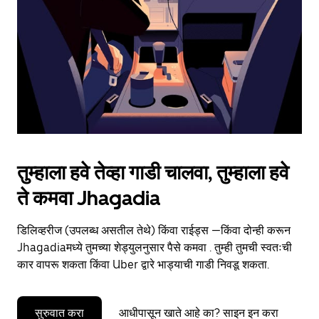
to
close
the
calendar.
तुम्हाला हवे तेव्हा गाडी चालवा, तुम्हाला हवे
ते कमवा Jhagadia
डिलिव्हरीज (उपलब्ध असतील तेथे) किंवा राईड्स —किंवा दोन्ही करून
Jhagadiaमध्ये तुमच्या शेड्युलनुसार पैसे कमवा . तुम्ही तुमची स्वतःची
कार वापरू शकता किंवा Uber द्वारे भाड्याची गाडी निवडू शकता.
सुरुवात करा
आधीपासून खाते आहे का? साइन इन करा