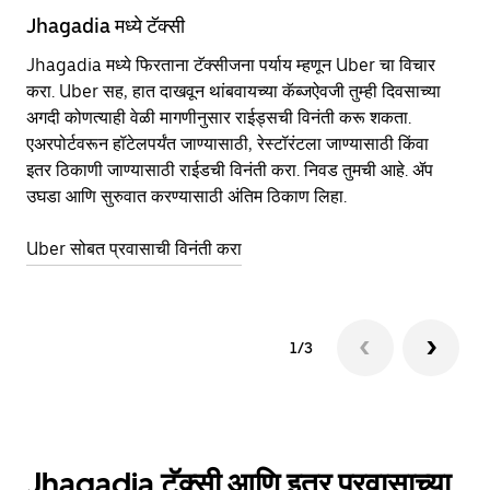
Jhagadia मध्ये टॅक्सी
Jh
Jhagadia मध्ये फिरताना टॅक्सीजना पर्याय म्हणून Uber चा विचार
सा
करा. Uber सह, हात दाखवून थांबवायच्या कॅब्जऐवजी तुम्ही दिवसाच्या
आहे
अगदी कोणत्याही वेळी मागणीनुसार राईड्सची विनंती करू शकता.
कर
एअरपोर्टवरून हॉटेलपर्यंत जाण्यासाठी, रेस्टॉरंटला जाण्यासाठी किंवा
पा
इतर‍ ठिकाणी जाण्यासाठी राईडची विनंती करा. निवड तुमची आहे. ॲप
की
उघडा आणि सुरुवात करण्यासाठी अंतिम ठिकाण लिहा.
वा
Uber सोबत प्रवासाची विनंती करा
Ub
1/3
Jhagadia टॅक्सी आणि इतर प्रवासाच्या