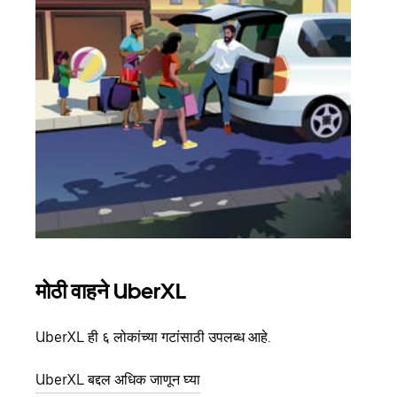
मोठी वाहने UberXL
समू
UberXL ही ६ लोकांच्या गटांसाठी उपलब्ध आहे.
जेव्हा
प्रवास
UberXL बद्दल अधिक जाणून घ्या
पिकअप