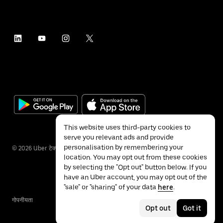
This website uses third-party cookies to
serve you relevant ads and provide
personalisation by remembering your
©
2026
Uber टेक्नॉलॉजीज इंक.
location. You may opt out from these cookies
by selecting the "Opt out" button below. If you
have an Uber account, you may opt out of the
"sale" or "sharing" of your data
here
.
गोपनीयता
ॲक्सेसिबिलिटी
नियम
Opt out
Got it