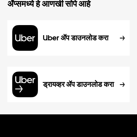
ॲप्समध्ये हे आणखी सोपे आहे
Uber ॲप डाउनलोड करा
ड्रायव्हर ॲप डाउनलोड करा