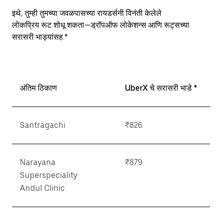
button
to
इथे, तुम्ही तुमच्या जवळपासच्या रायडर्सनी विनंती केलेले
close
लोकप्रिय रूट शोधू शकता—ड्रॉपऑफ लोकेशन्स आणि रूट्सच्या
the
सरासरी भाड्यांसह.*
calendar.
अंतिम ठिकाण
UberX चे सरासरी भाडे *
Santragachi
₹826
Narayana
₹879
Superspeciality
Andul Clinic