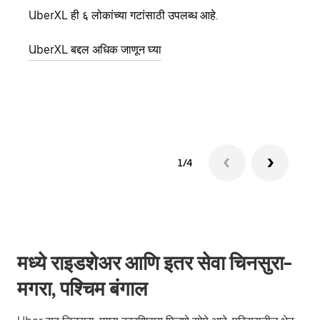
UberXL ही ६ लोकांच्या गटांसाठी उपलब्ध आहे.
जेव्हा
प्रवास
UberXL बद्दल अधिक जाणून घ्या
पिकअप
ग्रुप 
1/4
मध्ये राइडशेअर आणि इतर सेवा चिनसुरा-
मगरा, पश्चिम बंगाल