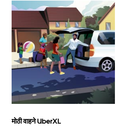
मोठी वाहने UberXL
समू