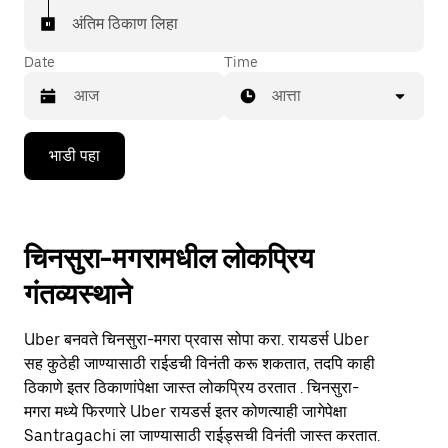
अंतिम ठिकाण लिहा
Date
Time
आत्ता
Press
भाडी पहा
the
down
arrow
key
to
चिनसुरा-मगरामधील लोकप्रिय
interact
with
गंतव्यस्थाने
the
calendar
and
Uber बनवते चिनसुरा-मगरा प्रवास सोपा करा. रायडर्स Uber
select
a
सह कुठेही जाण्यासाठी राईडची विनंती करू शकतात, तदपि काही
date.
ठिकाणे इतर ठिकाणांपेक्षा जास्त लोकप्रिय ठरतात . चिनसुरा-
Press
मगरा मध्ये फिरणारे Uber रायडर्स इतर कोणत्याही जागेपेक्षा
the
escape
Santragachi ला जाण्यासाठी राईड्सची विनंती जास्त करतात.