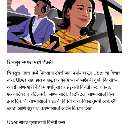
चिनसुरा-मगरा मध्ये टॅक्सी
चि
चिनसुरा-मगरा मध्ये फिरताना टॅक्सीजना पर्याय म्हणून Uber चा विचार
सा
करा. Uber सह, हात दाखवून थांबवायच्या कॅब्जऐवजी तुम्ही दिवसाच्या
आहे
अगदी कोणत्याही वेळी मागणीनुसार राईड्सची विनंती करू शकता.
कर
एअरपोर्टवरून हॉटेलपर्यंत जाण्यासाठी, रेस्टॉरंटला जाण्यासाठी किंवा
पा
इतर‍ ठिकाणी जाण्यासाठी राईडची विनंती करा. निवड तुमची आहे. ॲप
की
उघडा आणि सुरुवात करण्यासाठी अंतिम ठिकाण लिहा.
वाप
Uber सोबत प्रवासाची विनंती करा
Ub