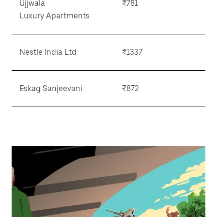
Ujjwala
₹781
Luxury Apartments
Nestle India Ltd
₹1337
Eskag Sanjeevani
₹872