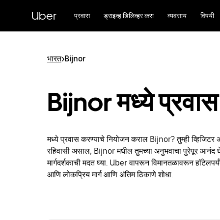
मुख्य
सामग्रीवर
Uber
प्रवास
ड्राइव्ह डिलिव्हर करा
व्यवसाय
विषयी
जा
भारत
>
Bijnor
Bijnor मध्ये प्रवा
मध्ये प्रवास करण्याचे नियोजन कराल Bijnor? तुम्ही व्हिजिटर
रहिवासी असाल, Bijnor मधील तुमच्या अनुभवाचा पुरेपूर आनंद घ
मार्गदर्शकाची मदत घ्या. Uber वापरून विमानतळावरून हॉटेलपर्य
आणि लोकप्रिय मार्ग आणि अंतिम ठिकाणे शोधा.