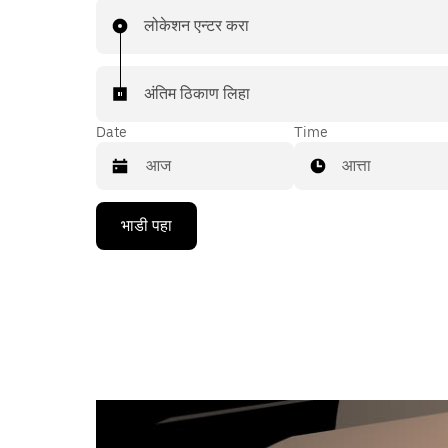
लोकेशन एन्टर करा
अंतिम ठिकाण लिहा
Date
Time
आत्ता
Press
भाडी पहा
the
down
arrow
key
to
interact
with
the
calendar
and
select
a