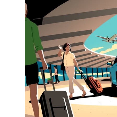
date.
Press
the
escape
button
to
close
the
calendar.