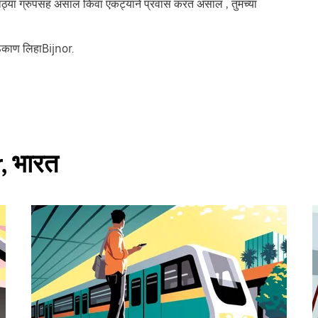
 मोठ्या ग्रुपसह असाल किंवा एकट्याने प्रवास करत असाल , तुमच्या
ठिकाण लिहाBijnor.
r, भारत