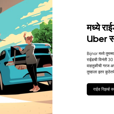
मध्ये रा
Uber 
Bijnor मध्ये तुमच
राईडची विनंती 30 द
वाहतुकीची गरज असो
तुम्हाला इतर कुठेत
राईड रिझर्व्ह 