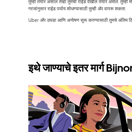
तुम्ही तयार असाल तेव्हा तुमची राईड देखील तयार असेल. तुम्ही
गरजांनुसार राईड पर्याय शोधण्यासाठी तुम्ही ॲप वापरू शकता.
Uber अ‍ॅप उघडा आणि अन्वेषण सुरू करण्यासाठी तुमचे अंतिम 
इथे जाण्याचे इतर मार्ग Bijno