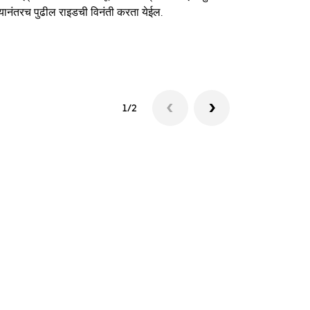
यानंतरच पुढील राइडची विनंती करता येईल.
शटलची उपलब्धत
1/2