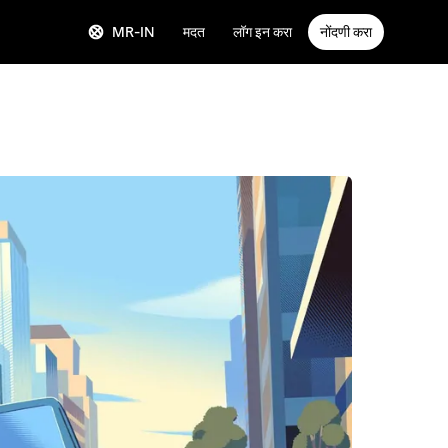
MR-IN
मदत
लॉग इन करा
नोंदणी करा