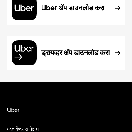
Uber ॲप डाउनलोड करा
ड्रायव्हर ॲप डाउनलोड करा
Uber
मदत केंद्रास भेट द्या