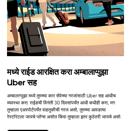
button
to
close
the
calendar.
मध्ये राईड आरक्षित करा अम्बालाप्पुझा
Uber सह
अम्बालाप्पुझा मध्ये तुमच्या कार सेवेच्या गरजांसाठी Uber सह आधीच
व्यवस्था करा. राईडची विनंती 30 दिवसांपर्यंत आधी कधीही करा, मग
तुम्हाला एअरपोर्टपर्यंत वाहतुकीची गरज असो, तुमच्या आवडत्या
रेस्टॉरंटला जायचे प्लॅन्स असोत किंवा तुम्हाला इतर कुठेतरी जायचे असो.