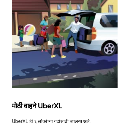
मोठी वाहने UberXL
समू
UberXL ही ६ लोकांच्या गटांसाठी उपलब्ध आहे.
जेव्हा
प्रवास