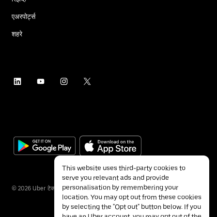
एअरपोर्ट्स
शहरे
This website uses third-party cookies to
serve you relevant ads and provide
personalisation by remembering your
©
2026
Uber टेक्नॉलॉजीज इंक.
location. You may opt out from these cookies
by selecting the "Opt out" button below. If you
have an Uber account, you may opt out of the