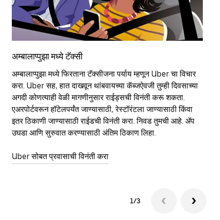
अम्बालाप्पुझा मध्ये टॅक्सी
अम्
अम्बालाप्पुझा मध्ये फिरताना टॅक्सीजना पर्याय म्हणून Uber चा विचार
सा
करा. Uber सह, हात दाखवून थांबवायच्या कॅब्जऐवजी तुम्ही दिवसाच्या
आहे
अगदी कोणत्याही वेळी मागणीनुसार राईड्सची विनंती करू शकता.
कर
एअरपोर्टवरून हॉटेलपर्यंत जाण्यासाठी, रेस्टॉरंटला जाण्यासाठी किंवा
पा
इतर‍ ठिकाणी जाण्यासाठी राईडची विनंती करा. निवड तुमची आहे. ॲप
की
उघडा आणि सुरुवात करण्यासाठी अंतिम ठिकाण लिहा.
वाप
Uber सोबत प्रवासाची विनंती करा
Ub
1/3