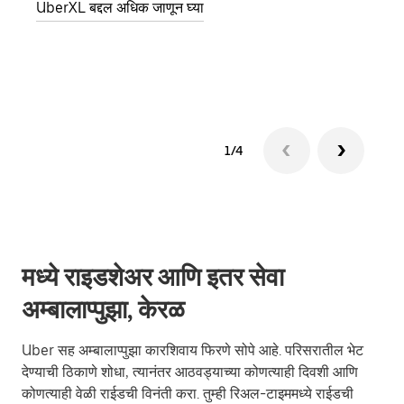
UberXL बद्दल अधिक जाणून घ्या
पिकअप
ग्रुप 
1/4
मध्ये राइडशेअर आणि इतर सेवा
अम्बालाप्पुझा, केरळ
Uber सह अम्बालाप्पुझा कारशिवाय फिरणे सोपे आहे. परिसरातील भेट
देण्याची ठिकाणे शोधा, त्यानंतर आठवड्याच्या कोणत्याही दिवशी आणि
कोणत्याही वेळी राईडची विनंती करा. तुम्ही रिअल-टाइममध्ये राईडची