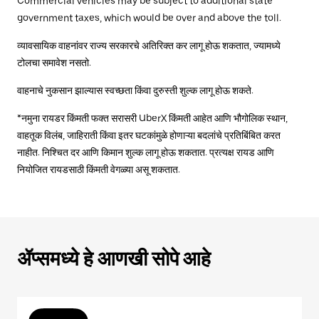
Commercial vehicles may be subject to additional state
government taxes, which would be over and above the toll.
व्यावसायिक वाहनांवर राज्य सरकारचे अतिरिक्त कर लागू होऊ शकतात, ज्यामध्ये
टोलचा समावेश नसतो.
वाहनाचे नुकसान झाल्यास स्वच्छता किंवा दुरुस्ती शुल्क लागू होऊ शकते.
*नमुना रायडर किंमती फक्त सरासरी UberX किंमती आहेत आणि भौगोलिक स्थान,
वाहतूक विलंब, जाहिराती किंवा इतर घटकांमुळे होणाऱ्या बदलांचे प्रतिबिंबित करत
नाहीत. निश्चित दर आणि किमान शुल्क लागू होऊ शकतात. प्रत्यक्ष रायड आणि
नियोजित रायडसाठी किंमती वेगळ्या असू शकतात.
ॲप्समध्ये हे आणखी सोपे आहे