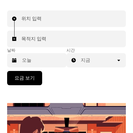
위치 입력
목적지 입력
날짜
시간
지금
캘
요금 보기
린
더
를
조
작
하
려
면
아