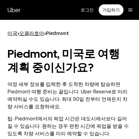
메
인
Uber
로그인
가입하기
콘
텐
츠
미국
>
오클라호마
>
Piedmont
로
건
너
Piedmont, 미국로 여행
뛰
기
계획 중이신가요?
여정 세부 정보를 입력한 후 도착한 차량에 탑승하면
Piedmont 여행 준비는 끝입니다. Uber Reserve로 미리
예약하실 수도 있습니다. 최대 90일 전부터 언제든지 차
량 서비스를 요청하세요.
팁:
Piedmont에서의 픽업 시간은 대도시에서보다 길어
질 수 있습니다. 원하는 경우 편한 시간에 픽업을 받을 수
있도록 차량 서비스를 미리 예약할 수 있습니다.