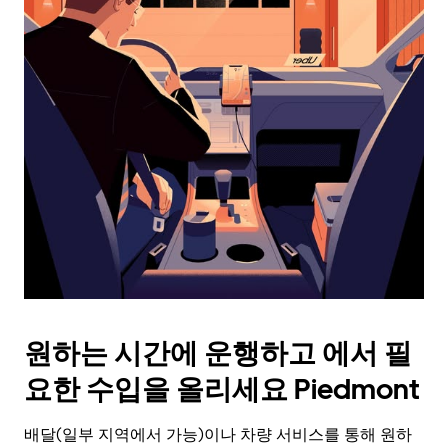
래
화
살
표
키
를
눌
러
날
짜
를
선
택
하
세
요.
원하는 시간에 운행하고 에서 필
캘
린
요한 수입을 올리세요 Piedmont
더
를
배달(일부 지역에서 가능)이나 차량 서비스를 통해 원하
닫