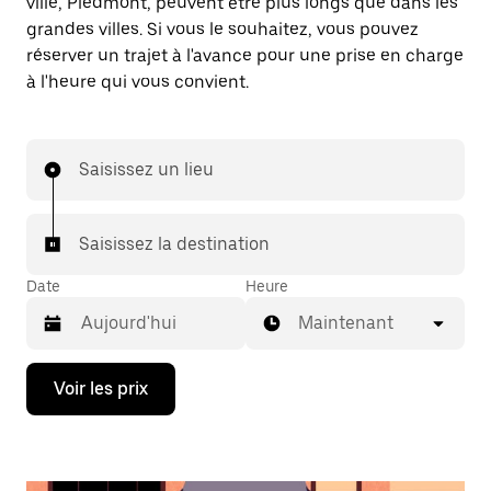
ville, Piedmont, peuvent être plus longs que dans les
grandes villes. Si vous le souhaitez, vous pouvez
réserver un trajet à l'avance pour une prise en charge
à l'heure qui vous convient.
Saisissez un lieu
Saisissez la destination
Date
Heure
Maintenant
Appuyez
Voir les prix
sur
la
flèche
vers
le