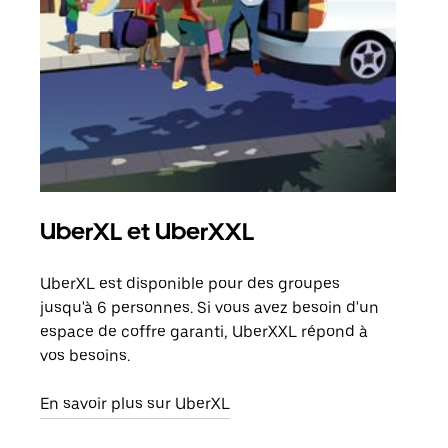
UberXL et UberXXL
Tra
UberXL est disponible pour des groupes
Lors
jusqu'à 6 personnes. Si vous avez besoin d'un
de v
espace de coffre garanti, UberXXL répond à
peut
vos besoins.
ou s
En savoir plus sur UberXL
En sa