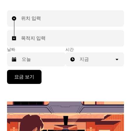
위치 입력
목적지 입력
날짜
시간
지금
캘
요금 보기
린
더
를
조
작
하
려
면
아