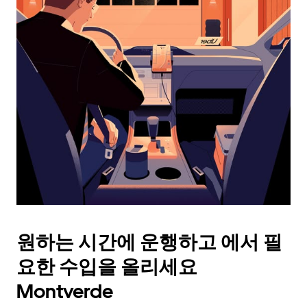
래
화
살
표
키
를
눌
러
날
짜
를
선
택
하
세
요.
원하는 시간에 운행하고 에서 필
캘
린
요한 수입을 올리세요
더
를
Montverde
닫