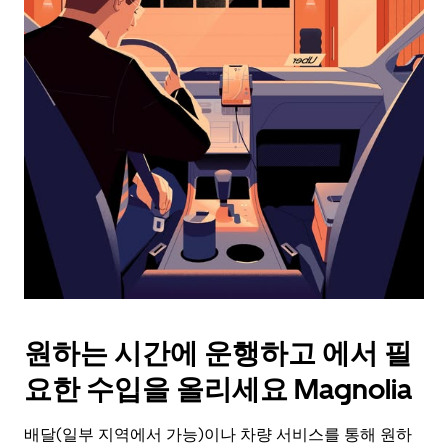
래
화
살
표
키
를
눌
러
날
짜
를
선
택
하
세
요.
원하는 시간에 운행하고 에서 필
캘
린
요한 수입을 올리세요 Magnolia
더
를
배달(일부 지역에서 가능)이나 차량 서비스를 통해 원하
닫