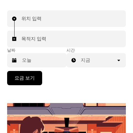
위치 입력
목적지 입력
날짜
시간
지금
캘
요금 보기
린
더
를
조
작
하
려
면
아