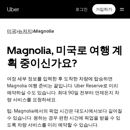
메
인
Uber
로그인
가입하기
콘
텐
츠
미국
>
뉴저지
>
Magnolia
로
건
너
Magnolia, 미국로 여행 계
뛰
기
획 중이신가요?
여정 세부 정보를 입력한 후 도착한 차량에 탑승하면
Magnolia 여행 준비는 끝입니다. Uber Reserve로 미리
예약하실 수도 있습니다. 최대 90일 전부터 언제든지 차
량 서비스를 요청하세요.
팁:
Magnolia에서의 픽업 시간은 대도시에서보다 길어질
수 있습니다. 원하는 경우 편한 시간에 픽업을 받을 수 있
도록 차량 서비스를 미리 예약할 수 있습니다.