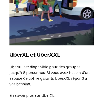
UberXL et UberXXL
Tra
UberXL est disponible pour des groupes
Lors
jusqu'à 6 personnes. Si vous avez besoin d'un
de v
espace de coffre garanti, UberXXL répond à
peut
vos besoins.
ou s
En savoir plus sur UberXL
En sa