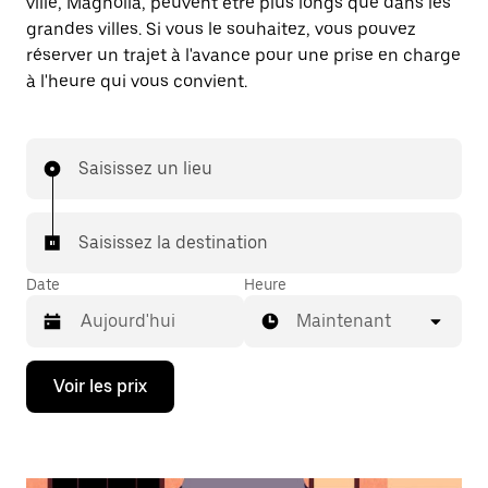
ville, Magnolia, peuvent être plus longs que dans les
grandes villes. Si vous le souhaitez, vous pouvez
réserver un trajet à l'avance pour une prise en charge
à l'heure qui vous convient.
Saisissez un lieu
Saisissez la destination
Date
Heure
Maintenant
Appuyez
Voir les prix
sur
la
flèche
vers
le