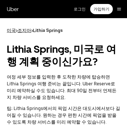
메
인
Uber
로그인
가입하기
콘
텐
츠
미국
>
조지아
>
Lithia Springs
로
건
너
Lithia Springs, 미국로 여
뛰
기
행 계획 중이신가요?
여정 세부 정보를 입력한 후 도착한 차량에 탑승하면
Lithia Springs 여행 준비는 끝입니다. Uber Reserve로
미리 예약하실 수도 있습니다. 최대 90일 전부터 언제든
지 차량 서비스를 요청하세요.
팁:
Lithia Springs에서의 픽업 시간은 대도시에서보다 길
어질 수 있습니다. 원하는 경우 편한 시간에 픽업을 받을
수 있도록 차량 서비스를 미리 예약할 수 있습니다.