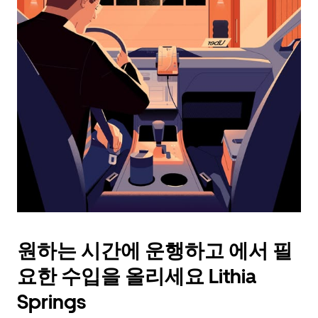
래
화
살
표
키
를
눌
러
날
짜
를
선
택
하
세
요.
원하는 시간에 운행하고 에서 필
캘
린
요한 수입을 올리세요 Lithia
더
를
Springs
닫