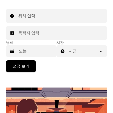
위치 입력
목적지 입력
날짜
시간
지금
캘
요금 보기
린
더
를
조
작
하
려
면
아