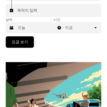
목적지 입력
날짜
시간
지금
캘
요금 보기
린
더
를
조
작
하
려
면
아
래
화
살
표