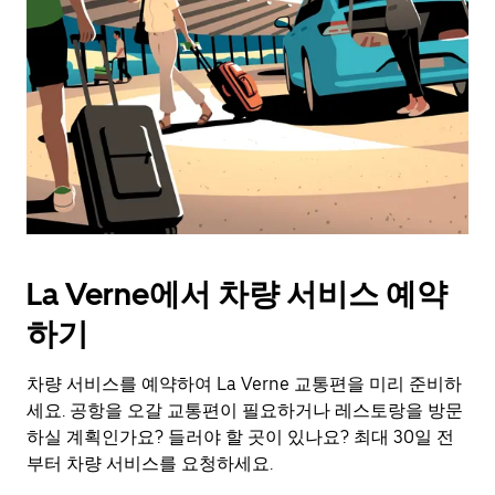
키
를
눌
러
날
짜
를
선
택
하
세
요.
La Verne에서 차량 서비스 예약
캘
린
하기
더
를
차량 서비스를 예약하여 La Verne 교통편을 미리 준비하
닫
으
세요. 공항을 오갈 교통편이 필요하거나 레스토랑을 방문
려
하실 계획인가요? 들러야 할 곳이 있나요? 최대 30일 전
면
부터 차량 서비스를 요청하세요.
Esc