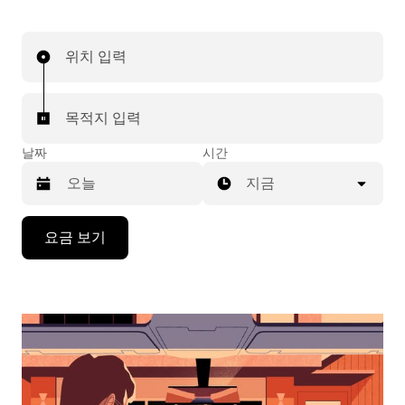
위치 입력
목적지 입력
날짜
시간
지금
캘
요금 보기
린
더
를
조
작
하
려
면
아