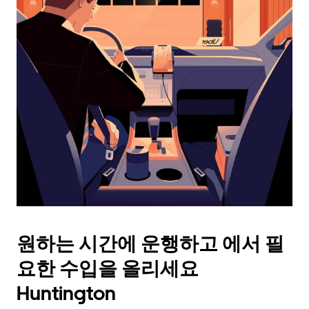
래
화
살
표
키
를
눌
러
날
짜
를
선
택
하
세
요.
원하는 시간에 운행하고 에서 필
캘
린
요한 수입을 올리세요
더
를
Huntington
닫