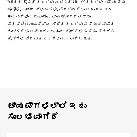
*ಮಾದರಿ ರೈಡರ್ ದರಗಳು ಸರಾಸರಿ UberX ದರಗಳಾಗಿವೆ ಮತ್ತು
ಭೂಗೋಳ, ಸಂಚಾರ ವಿಳಂಬಗಳು, ಪ್ರಚಾರಗಳು ಅಥವಾ ಇತರ
ಕಾರಣಗಳಿಂದ ಉಂಟಾಗುವ ವ್ಯತ್ಯಾಸಗಳನ್ನು
ಪ್ರತಿಬಿಂಬಿಸುವುದಿಲ್ಲ. ಸ್ಥಿರ ದರಗಳು ಮತ್ತು ಕನಿಷ್ಠ
ಶುಲ್ಕಗಳು ಅನ್ವಯಿಸಬಹುದು. ರೈಡ್‌ಗಳು ಮತ್ತು ನಿಗದಿತ
ರೈಡ್‌ಗಳ ನಿಜವಾದ ದರಗಳು ಬದಲಾಗಬಹುದು.
ಆ್ಯಪ್‌‌ಗಳಲ್ಲಿ ಇದು
ಸುಲಭವಾಗಿದೆ