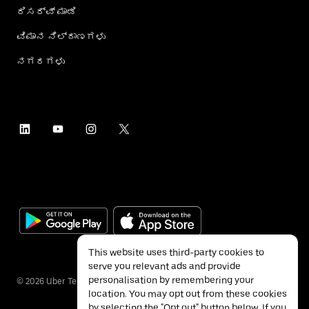
ರಿಸರ್ವ್ ಮಾಡಿ
ವಿಮಾನ ನಿಲ್ದಾಣಗಳು
ನಗರಗಳು
This website uses third-party cookies to
serve you relevant ads and provide
personalisation by remembering your
©
2026
Uber Technologies Inc.
location. You may opt out from these cookies
by selecting the "Opt out" button below. If you