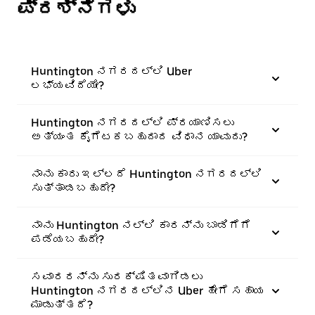
ಪ್ರಶ್ನೆಗಳು
Huntington ನಗರದಲ್ಲಿ Uber
ಲಭ್ಯವಿದೆಯೇ?
Huntington ನಗರದಲ್ಲಿ ಪ್ರಯಾಣಿಸಲು
ಅತ್ಯಂತ ಕೈಗೆಟಕಬಹುದಾದ ವಿಧಾನ ಯಾವುದು?
ನಾನು ಕಾರು ಇಲ್ಲದೆ Huntington ನಗರದಲ್ಲಿ
ಸುತ್ತಾಡಬಹುದೇ?
ನಾನು Huntington ನಲ್ಲಿ ಕಾರನ್ನು ಬಾಡಿಗೆಗೆ
ಪಡೆಯಬಹುದೇ?
ಸವಾರರನ್ನು ಸುರಕ್ಷಿತವಾಗಿಡಲು
Huntington ನಗರದಲ್ಲಿನ Uber ಹೇಗೆ ಸಹಾಯ
ಮಾಡುತ್ತದೆ?