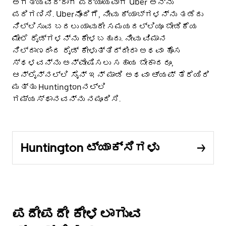
ಅಗತ್ಯವಿದ್ದಾಗ ಪರ್ಯಾಯವಾಗಿ Uber ಅನ್ನು
ಪರಿಗಣಿಸಿ. Uber‌ನೊಂದಿಗೆ, ನೀವು ಕ್ಯಾಬ್‌ಗಳನ್ನು ತಡೆದು
ನಿಲ್ಲಿಸುವ ಬದಲು ಯಾವುದೇ ಸಮಯದಲ್ಲಿಯೂ ಬೇಡಿಕೆಯ
ಮೇಲೆ ರೈಡ್‌ಗಳನ್ನು ಕೇಳಬಹುದು. ನೀವು ವಿಮಾನ
ನಿಲ್ದಾಣದಿಂದ ರೈಡ್ ಕೇಳುತ್ತಿದ್ದೀರಾ ಅಥವಾ ಹೊಸ
ಸ್ಥಳವನ್ನು ಅನ್ವೇಷಿಸಲು ಸಹಾಯ ಬೇಕಾದರೂ,
ಆನ್‌ಲೈನ್‌ನಲ್ಲಿ ಸೈನ್ ಇನ್ ಮಾಡಿ ಅಥವಾ ಆ್ಯಪ್ ತೆರೆಯಿರಿ
ಮತ್ತು Huntingtonನಲ್ಲಿ
ಗಮ್ಯಸ್ಥಾನವನ್ನು ನಮೂದಿಸಿ.
Huntington ಟ್ಯಾಕ್ಸಿಗಳು
ಪದೇಪದೇ ಕೇಳಲಾಗುವ