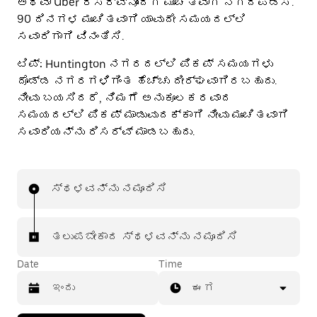
ಅಥವಾ Uber ರಿಸರ್ವ್‌ನೊಂದಿಗೆ ಮುಂಚಿತವಾಗಿ ನಿಗದಿಪಡಿಸಿ.
90 ದಿನಗಳ ಮುಂಚಿತವಾಗಿ ಯಾವುದೇ ಸಮಯದಲ್ಲಿ
ಸವಾರಿಗಾಗಿ ವಿನಂತಿಸಿ.
ಟಿಪ್:
Huntington ನಗರದಲ್ಲಿ ಪಿಕಪ್ ಸಮಯಗಳು
ದೊಡ್ಡ ನಗರಗಳಿಗಿಂತ ಹೆಚ್ಚು ದೀರ್ಘವಾಗಿರಬಹುದು.
ನೀವು ಬಯಸಿದರೆ, ನಿಮಗೆ ಅನುಕೂಲಕರವಾದ
ಸಮಯದಲ್ಲಿ ಪಿಕಪ್ ಮಾಡುವುದಕ್ಕಾಗಿ ನೀವು ಮುಂಚಿತವಾಗಿ
ಸವಾರಿಯನ್ನು ರಿಸರ್ವ್ ಮಾಡಬಹುದು.
ಸ್ಥಳವನ್ನು ನಮೂದಿಸಿ
ತಲುಪಬೇಕಾದ ಸ್ಥಳವನ್ನು ನಮೂದಿಸಿ
Date
Time
ಈಗ