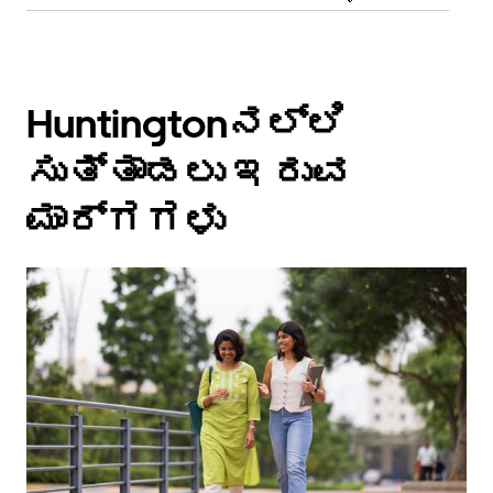
Huntingtonನಲ್ಲಿ
ಸುತ್ತಾಡಲು ಇರುವ
ಮಾರ್ಗಗಳು