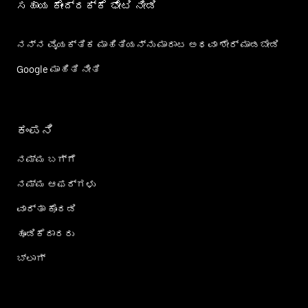
ಸಹಾಯ ಕೇಂದ್ರಕ್ಕೆ ಭೇಟಿ ನೀಡಿ
ನನ್ನ ವೈಯಕ್ತಿಕ ಮಾಹಿತಿಯನ್ನು ಮಾರಾಟ ಅಥವಾ ಶೇರ್‌ ಮಾಡಬೇಡಿ
Google ಮಾಹಿತಿ ನೀತಿ
ಕಂಪನಿ
ನಮ್ಮ ಬಗ್ಗೆ
ನಮ್ಮ ಆಫರ್‌ಗಳು
ವಾರ್ತಾ ಕೊಠಡಿ
ಹೂಡಿಕೆದಾರರು
ಬ್ಲಾಗ್