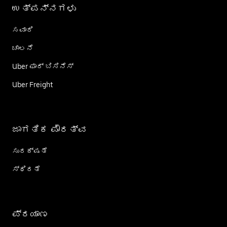
ಉತ್ಪನ್ನಗಳು
ಸವಾರಿ
ಚಾಲನೆ
Uber ಫಾರ್ ಬಿಸಿನೆಸ್
Uber Freight
ಜಾಗತಿಕ ಪೌರತ್ವ
ಸುರಕ್ಷತೆ
ಸ್ಥಿರತೆ
ಪ್ರಯಾಣ