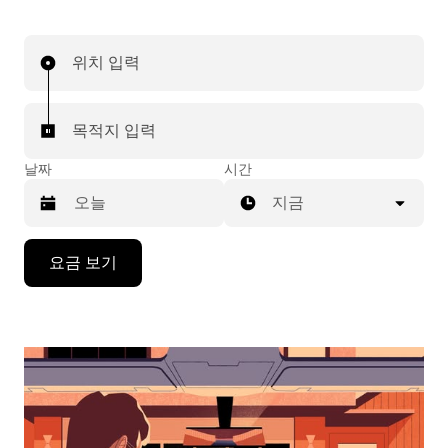
위치 입력
목적지 입력
날짜
시간
지금
캘
요금 보기
린
더
를
조
작
하
려
면
아