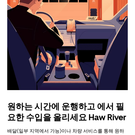
래
화
살
표
키
를
눌
러
날
짜
를
선
택
하
세
요.
원하는 시간에 운행하고 에서 필
캘
린
요한 수입을 올리세요 Haw River
더
를
배달(일부 지역에서 가능)이나 차량 서비스를 통해 원하
닫