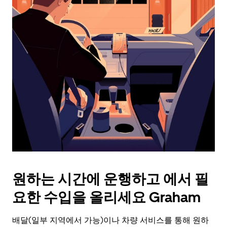
래
화
살
표
키
를
눌
러
날
짜
를
선
택
하
세
요.
원하는 시간에 운행하고 에서 필
캘
린
요한 수입을 올리세요 Graham
더
를
배달(일부 지역에서 가능)이나 차량 서비스를 통해 원하
닫