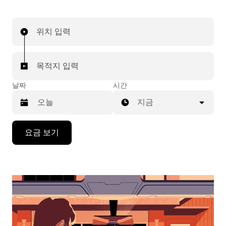
위치 입력
목적지 입력
날짜
시간
지금
캘
요금 보기
린
더
를
조
작
하
려
면
아