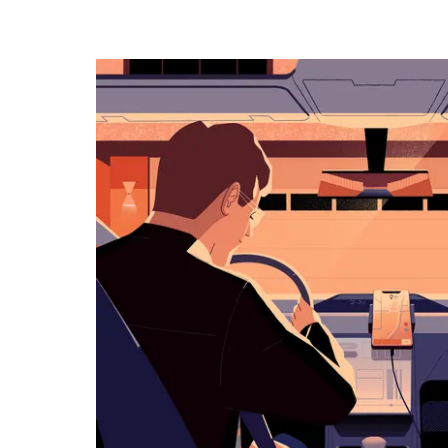
조
작
하
려
면
아
래
화
살
표
키
를
눌
러
날
짜
를
선
택
하
세