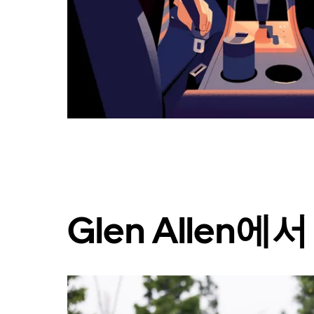
요.
캘
린
더
를
닫
으
려
면
Esc
키
를
누
르
세
Glen Allen
요.