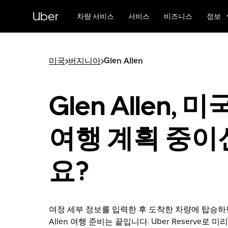
메
Uber
인
차량 서비스
서비스
비즈니스
정보
콘
텐
츠
로
미국
>
버지니아
>
Glen Allen
건
너
뛰
Glen Allen, 
기
여행 계획 중이
요?
여정 세부 정보를 입력한 후 도착한 차량에 탑승하면
Allen 여행 준비는 끝입니다. Uber Reserve로 