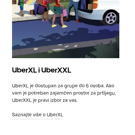
UberXL i UberXXL
Gr
UberXL je dostupan za grupe do 6 osoba. Ako
Kada 
vam je potreban zajamčen prostor za prtljagu,
grup
UberXXL je pravi izbor za vas.
vlast
Saznajte više o UberXL
Sazn