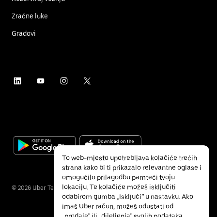
Zračne luke
Gradovi
To web-mjesto upotrebljava kolačiće trećih
strana kako bi ti prikazalo relevantne oglase i
omogućilo prilagodbu pamteći tvoju
lokaciju. Te kolačiće možeš isključiti
©
2026
Uber Technologies Inc.
odabirom gumba „Isključi” u nastavku. Ako
imaš Uber račun, možeš odustati od
„prodaje” ili „dijeljenja” svojih podataka