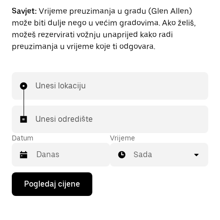
Savjet:
Vrijeme preuzimanja u gradu (Glen Allen)
može biti dulje nego u većim gradovima. Ako želiš,
možeš rezervirati vožnju unaprijed kako radi
preuzimanja u vrijeme koje ti odgovara.
Unesi lokaciju
Unesi odredište
Datum
Vrijeme
Sada
Pritisni
Pogledaj cijene
tipku
sa
strelicom
prema