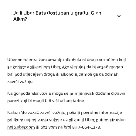
Je li Uber Eats dostupan u gradu: Glen
Allen?
Uber ne tolerira konzumaciju alkohola ni droga vozačima koji
se koriste aplikacijom Uber. Ako vjeruješ da bi vozač mogao
biti pod utjecajem droga ili alkohola, zamoli ga da odmah
završi vožnju.
Na gospodarska vozila mogu se primjenjivati dodatni državni
porezi koji bi mogli biti viši od cestarine.
Nakon što vozač završi vožnju, pošalji povratne informacije
prilikom ocjenjivanja vožnje u aplikaciji Uber, putem stranice
help.uber.com
ili pozivom na broj 800-664-1378.