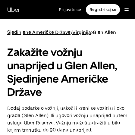
Preskoči
na
Uber
Prijavite se
Registriraj se
glavni
sadržaj
Sjedinjene Američke Države
>
Virginija
>
Glen Allen
Zakažite vožnju
unaprijed u Glen Allen,
Sjedinjene Američke
Države
Dodaj podatke o vožnji, uskoči i kreni se voziti u i oko
grada (Glen Allen). Ili ugovori vožnju unaprijed putem
usluge Uber Reserve. Vožnju možeš zatražiti u bilo
kojem trenutku do 90 dana unaprijed.