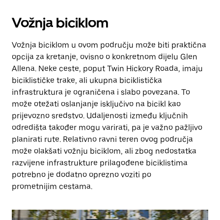
Vožnja biciklom
Vožnja biciklom u ovom području može biti praktična
opcija za kretanje, ovisno o konkretnom dijelu Glen
Allena. Neke ceste, poput Twin Hickory Roada, imaju
biciklističke trake, ali ukupna biciklistička
infrastruktura je ograničena i slabo povezana. To
može otežati oslanjanje isključivo na bicikl kao
prijevozno sredstvo. Udaljenosti između ključnih
odredišta također mogu varirati, pa je važno pažljivo
planirati rute. Relativno ravni teren ovog područja
može olakšati vožnju biciklom, ali zbog nedostatka
razvijene infrastrukture prilagođene biciklistima
potrebno je dodatno oprezno voziti po
prometnijim cestama.