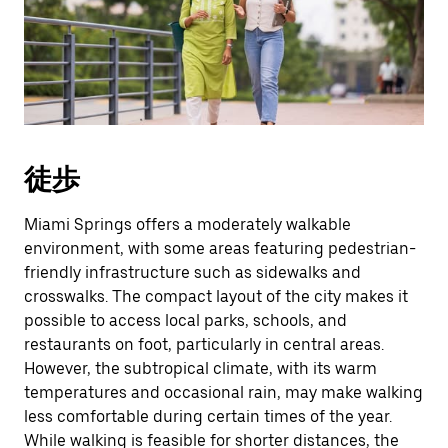
作
し、
日
付
を
選
択
し
徒歩
ま
す。
ESC
Miami Springs offers a moderately walkable
ボ
environment, with some areas featuring pedestrian-
タ
friendly infrastructure such as sidewalks and
ン
crosswalks. The compact layout of the city makes it
で
possible to access local parks, schools, and
カ
restaurants on foot, particularly in central areas.
レ
However, the subtropical climate, with its warm
ン
ダ
temperatures and occasional rain, may make walking
ー
less comfortable during certain times of the year.
を
While walking is feasible for shorter distances, the