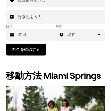
行き先を入力
日付
時間
現在
下
料金を確認する
矢
印
キ
ー
移動方法 Miami Springs
で
カ
レ
ン
ダ
ー
を
操