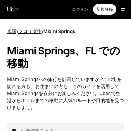
メ
イ
Uber
ログイン
新規登録
ン
コ
ン
米国
>
フロリダ州
>
Miami Springs
テ
ン
ツ
Miami Springs、FL での
へ
ス
移動
キ
ッ
プ
Miami Springsへの旅行を計画していますか ?この街を
訪れる方も、お住まいの方も、このガイドを活用して
Miami Springsを存分にお楽しみください。Uber で空
港からホテルまでの移動に人気のルートや目的地を見つ
けましょう。
位置情報を入力