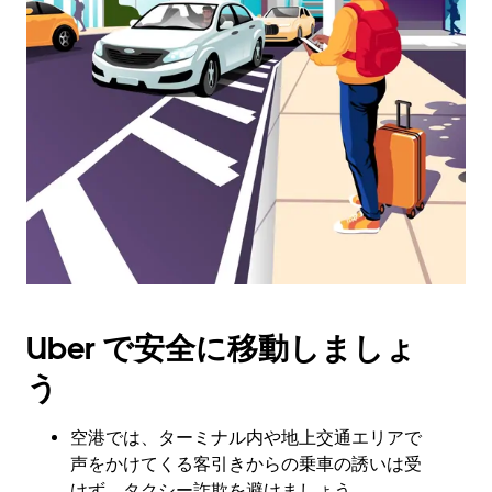
ー
を
操
作
し、
日
付
を
選
択
し
ま
す。
ESC
Uber で安全に移動しましょ
ボ
タ
う
ン
で
カ
空港では、ターミナル内や地上交通エリアで
レ
声をかけてくる客引きからの乗車の誘いは受
ン
けず、タクシー詐欺を避けましょう。