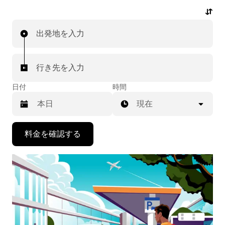
の急な配車リクエストも可能です。乗車前にはお手頃な
事前確定料金が表示されます。数回のタップで空港送迎
出発地を入力
の配車をリクエストできます。
行き先を入力
日付
時間
現在
下
料金を確認する
矢
印
キ
ー
で
カ
レ
ン
ダ