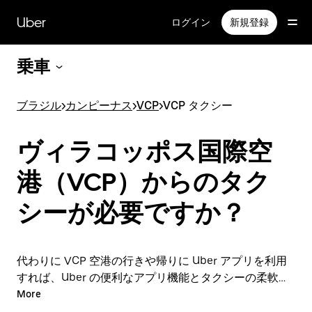
メ
イ
Uber
ログイン
新規登録
ン
コ
乗車
ン
テ
ン
ブラジル
>
カンピーナス
>
VCP
>
VCP タクシー
ツ
へ
ス
ヴィラコッポス国際空
キ
ッ
港（VCP）からのタク
プ
シーが必要ですか？
代わりに VCP 空港の行きや帰りに Uber アプリを利用
すれば、Uber の便利なアプリ機能とタクシーの柔軟性
の両方をお楽しみいただけます。アプリやオンラインで
More
の 24 時間年中無休の予約サービスで、オンデマンドで