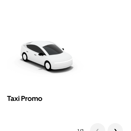
Taxi Promo
T
1/2