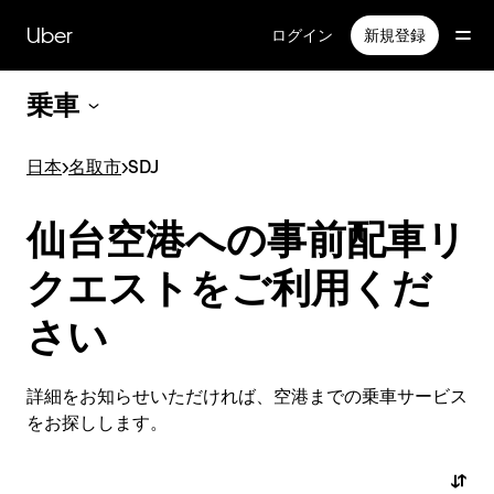
メ
イ
Uber
ログイン
新規登録
ン
コ
乗車
ン
テ
ン
日本
>
名取市
>
SDJ
ツ
へ
ス
仙台空港への事前配車リ
キ
ッ
クエストをご利用くだ
プ
さい
詳細をお知らせいただければ、空港までの乗車サービス
をお探しします。