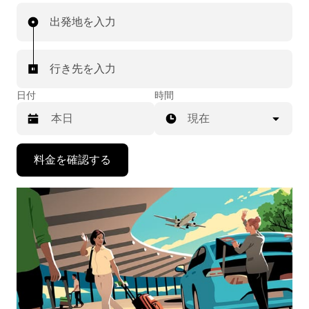
出発地を入力
行き先を入力
日付
時間
現在
下
料金を確認する
矢
印
キ
ー
で
カ
レ
ン
ダ
ー