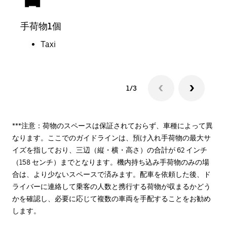
手荷物1個
荷物
Taxi
1/3
***注意：荷物のスペースは保証されておらず、車種によって異
なります。ここでのガイドラインは、預け入れ手荷物の最大サ
イズを指しており、三辺（縦・横・高さ）の合計が 62 インチ
（158 センチ）までとなります。機内持ち込み手荷物のみの場
合は、より少ないスペースで済みます。配車を依頼した後、ド
ライバーに連絡して乗客の人数と携行する荷物が収まるかどう
かを確認し、必要に応じて複数の車両を手配することをお勧め
します。