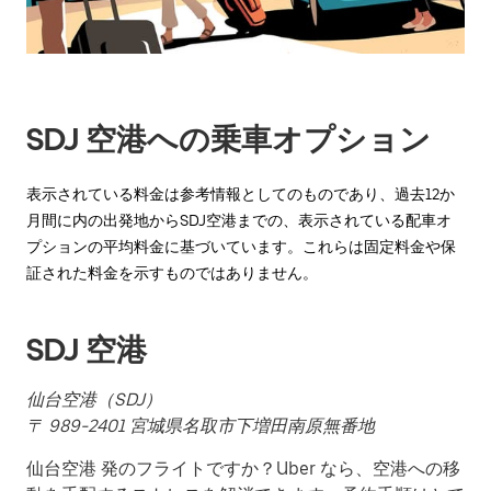
を
操
作
し、
日
付
SDJ 空港への乗車オプション
を
選
択
表示されている料金は参考情報としてのものであり、過去12か
し
月間に内の出発地からSDJ空港までの、表示されている配車オ
ま
プションの平均料金に基づいています。これらは固定料金や保
す。
証された料金を示すものではありません。
ESC
ボ
タ
SDJ 空港
ン
で
カ
仙台空港（SDJ）
レ
〒 989-2401 宮城県名取市下増田南原無番地
ン
ダ
仙台空港 発のフライトですか？Uber なら、空港への移
ー