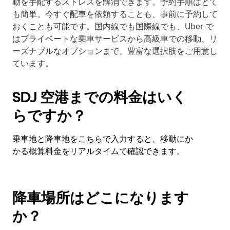
動を手配するストレスを解消できます。予約手順はとて
を
も簡単。今すぐ配車を依頼することも、事前に予約して
閉
おくことも可能です。国内線でも国際線でも、Uber で
じ
はプライベートな乗車サービスから高級車での移動、リ
ま
ーズナブルなオプションまで、豊富な選択肢をご用意し
す。
ています。
SDJ 空港までの料金はいく
らですか？
乗車地と降車地を
こちら
で入力すると、移動にか
かる概算料金をリアルタイムで確認できます。
降車場所はどこになります
か？