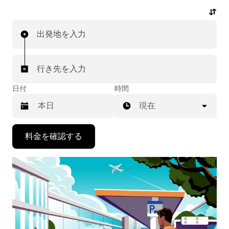
エストも可能です。乗車前にはお手頃な事前確定料金が
表示されます。数回のタップで空港送迎の配車を依頼で
出発地を入力
きます。
行き先を入力
日付
時間
現在
下
料金を確認する
矢
印
キ
ー
で
カ
レ
ン
ダ