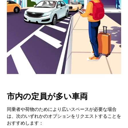
ー
を
操
作
し、
日
付
を
選
択
し
ま
す。
ESC
ボ
市内の定員が多い車両
タ
ン
で
同乗者や荷物のためにより広いスペースが必要な場合
カ
は、次のいずれかのオプションをリクエストすることを
レ
おすすめします：
ン