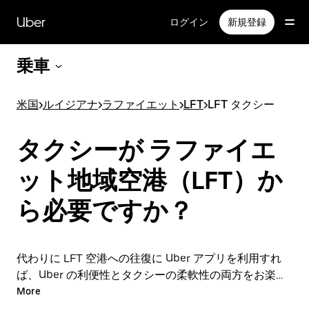
メ
イ
Uber
ログイン
新規登録
ン
コ
乗車
ン
テ
ン
米国
>
ルイジアナ
>
ラファイエット
>
LFT
>
LFT タクシー
ツ
へ
ス
タクシーが ラファイエ
キ
ッ
ット地域空港（LFT）か
プ
ら必要ですか？
代わりに LFT 空港への往復に Uber アプリを利用すれ
ば、Uber の利便性とタクシーの柔軟性の両方をお楽し
みいただけます。アプリやオンラインでの 24 時間年中
More
無休の予約サービスで、オンデマンドでの急な配車リク