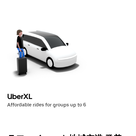
ダ
ー
を
閉
じ
ま
す。
UberXL
Affordable rides for groups up to 6