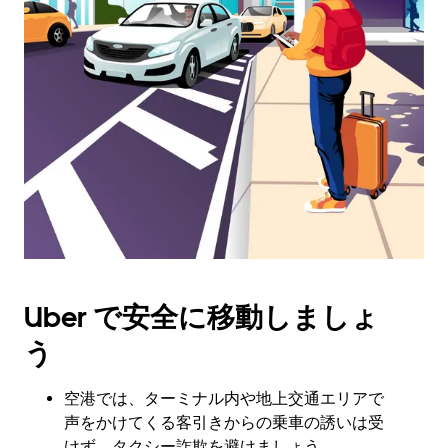
ー
を
操
作
し、
日
付
を
選
択
し
ま
す。
ESC
Uber で安全に移動しましょ
ボ
タ
う
ン
で
カ
空港では、ターミナル内や地上交通エリアで
レ
声をかけてくる客引きからの乗車の誘いは受
ン
けず、タクシー詐欺を避けましょう。