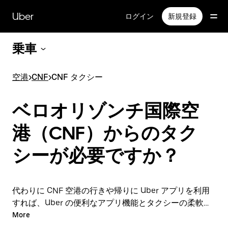
メ
イ
Uber
ログイン
新規登録
ン
コ
乗車
ン
テ
ン
空港
>
CNF
>
CNF タクシー
ツ
へ
ス
ベロオリゾンチ国際空
キ
ッ
港（CNF）からのタク
プ
シーが必要ですか？
代わりに CNF 空港の行きや帰りに Uber アプリを利用
すれば、Uber の便利なアプリ機能とタクシーの柔軟性
の両方をお楽しみいただけます。アプリやオンラインで
More
の 24 時間年中無休の予約サービスで、オンデマンドで