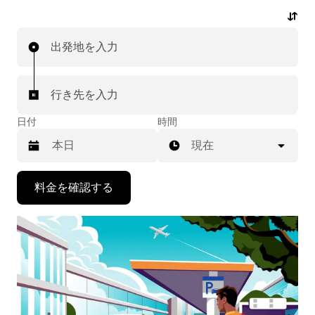
の急な配車リクエストも可能です。乗車前にはお手頃な
事前確定料金が表示されます。数回のタップで空港送迎
出発地を入力
の配車をリクエストできます。
行き先を入力
日付
時間
現在
下
料金を確認する
矢
印
キ
ー
で
カ
レ
ン
ダ