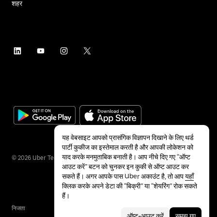
शहर
यह वेबसाइट आपको प्रासंगिक विज्ञापन दिखाने के लिए थर्ड
पार्टी कुकीज का इस्तेमाल करती है और आपकी लोकेशन को
याद करके मनमुताबिक बनाती है। आप नीचे दिए गए “ऑप्ट
©
2026
Uber Technologies Inc.
आउट करें” बटन को चुनकर इन कुकी से ऑप्ट आउट कर
सकते हैं। अगर आपके पास Uber अकाउंट है, तो आप
यहाँ
क्लिक करके अपने डेटा की “बिक्री” या “शेयरिंग” रोक सकते
हैं।
निजता
सुलभता
शर्तें
ऑप्ट-आउट करें
समझ गए