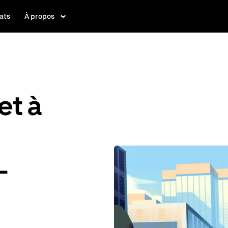
ats
À propos
et à
-