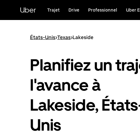
Passer
au
Uber
Trajet
Drive
Professionnel
Uber E
contenu
principal
États-Unis
>
Texas
>
Lakeside
Planifiez un traj
l'avance à
Lakeside, États
Unis