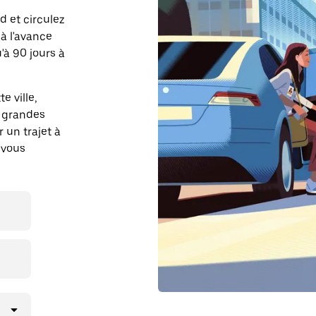
d et circulez
 à l'avance
à 90 jours à
e ville,
s grandes
r un trajet à
 vous