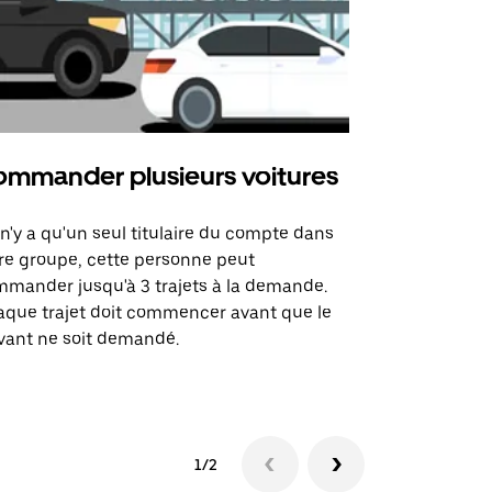
mmander plusieurs voitures
Uber Mi
l n'y a qu'un seul titulaire du compte dans
L'option Ube
re groupe, cette personne peut
certaines li
mander jusqu'à 3 trajets à la demande.
sites événem
que trajet doit commencer avant que le
vant ne soit demandé.
Voir les disp
1/2