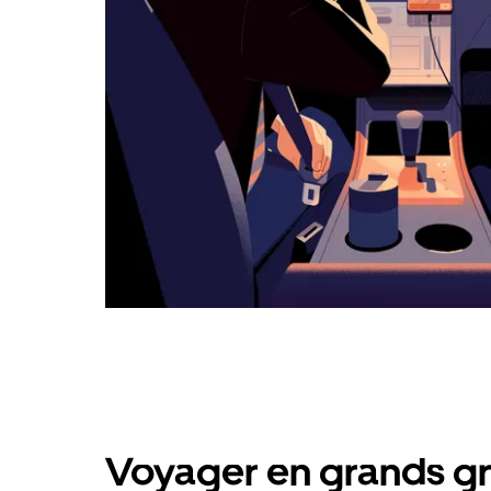
calendrier.
Voyager en grands gr